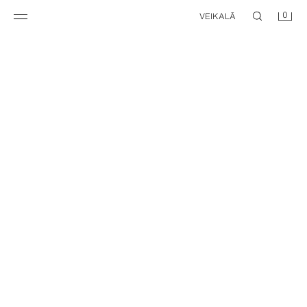
0
VEIKALĀ
PAMATA DŽEMPERIS AR RĀVĒJSLĒDZĒJU
PAMATA DŽEMPERIS AR RĀVĒJSLĒDZĒJU
39,95 EUR
39,95 EUR