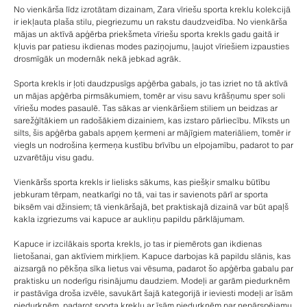
No vienkārša līdz izrotātam dizainam, Zara vīriešu sporta kreklu kolekcijā
ir iekļauta plaša stilu, piegriezumu un rakstu daudzveidība. No vienkārša
mājas un aktīvā apģērba priekšmeta vīriešu sporta krekls gadu gaitā ir
kļuvis par patiesu ikdienas modes paziņojumu, ļaujot vīriešiem izpausties
drosmīgāk un modernāk nekā jebkad agrāk.
Sporta krekls ir ļoti daudzpusīgs apģērba gabals, jo tas izriet no tā aktīvā
un mājas apģērba pirmsākumiem, tomēr ar visu savu krāšņumu sper soli
vīriešu modes pasaulē. Tas sākas ar vienkāršiem stiliem un beidzas ar
sarežģītākiem un radošākiem dizainiem, kas izstaro pārliecību. Mīksts un
silts, šis apģērba gabals apņem ķermeni ar mājīgiem materiāliem, tomēr ir
viegls un nodrošina ķermeņa kustību brīvību un elpojamību, padarot to par
uzvarētāju visu gadu.
Vienkāršs sporta krekls ir lielisks sākums, kas piešķir smalku būtību
jebkuram tērpam, neatkarīgi no tā, vai tas ir savienots pārī ar sporta
biksēm vai džinsiem; tā vienkāršajā, bet praktiskajā dizainā var būt apaļš
kakla izgriezums vai kapuce ar aukliņu papildu pārklājumam.
Kapuce ir izcilākais sporta krekls, jo tas ir piemērots gan ikdienas
lietošanai, gan aktīviem mirkļiem. Kapuce darbojas kā papildu slānis, kas
aizsargā no pēkšņa sīka lietus vai vēsuma, padarot šo apģērba gabalu par
praktisku un noderīgu risinājumu daudziem. Modeļi ar garām piedurknēm
ir pastāvīga droša izvēle, savukārt šajā kategorijā ir ieviesti modeļi ar īsām
piedurknēm, padarot sporta kreklu ar īsām piedurknēm par nepārspējamu