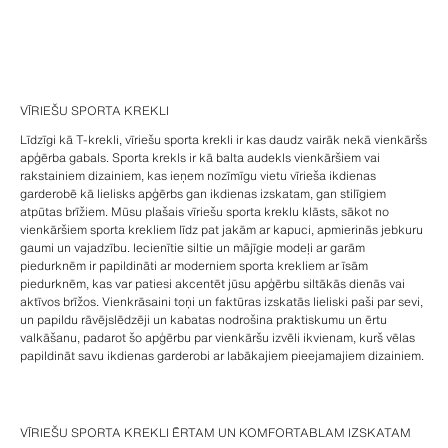
VĪRIEŠU SPORTA KREKLI
Līdzīgi kā T-krekli, vīriešu sporta krekli ir kas daudz vairāk nekā vienkāršs
apģērba gabals. Sporta krekls ir kā balta audekls vienkāršiem vai
rakstainiem dizainiem, kas ieņem nozīmīgu vietu vīrieša ikdienas
garderobē kā lielisks apģērbs gan ikdienas izskatam, gan stilīgiem
atpūtas brīžiem. Mūsu plašais vīriešu sporta kreklu klāsts, sākot no
vienkāršiem sporta krekliem līdz pat jakām ar kapuci, apmierinās jebkuru
gaumi un vajadzību. Iecienītie siltie un mājīgie modeļi ar garām
piedurknēm ir papildināti ar moderniem sporta krekliem ar īsām
piedurknēm, kas var patiesi akcentēt jūsu apģērbu siltākās dienās vai
aktīvos brīžos. Vienkrāsaini toņi un faktūras izskatās lieliski paši par sevi,
un papildu rāvējslēdzēji un kabatas nodrošina praktiskumu un ērtu
valkāšanu, padarot šo apģērbu par vienkāršu izvēli ikvienam, kurš vēlas
papildināt savu ikdienas garderobi ar labākajiem pieejamajiem dizainiem.
VĪRIEŠU SPORTA KREKLI ĒRTAM UN KOMFORTABLAM IZSKATAM