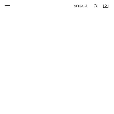
0
VEIKALĀ
FLARE FIT DŽINSI
‘SLIM FIT’ KOSTĪMA ŽAKETE
49,95 EUR
79,95 EUR