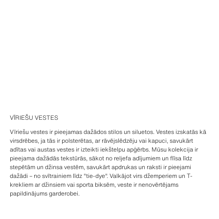
VĪRIEŠU VESTES
Vīriešu vestes ir pieejamas dažādos stilos un siluetos. Vestes izskatās kā
virsdrēbes, ja tās ir polsterētas, ar rāvējslēdzēju vai kapuci, savukārt
adītas vai austas vestes ir izteikti iekštelpu apģērbs. Mūsu kolekcija ir
pieejama dažādās tekstūrās, sākot no reljefa adījumiem un flīsa līdz
stepētām un džinsa vestēm, savukārt apdrukas un raksti ir pieejami
dažādi – no svītrainiem līdz "tie-dye". Valkājot virs džemperiem un T-
krekliem ar džinsiem vai sporta biksēm, veste ir nenovērtējams
papildinājums garderobei.