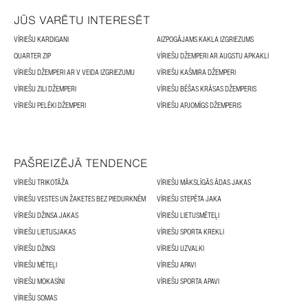
JŪS VARĒTU INTERESĒT
VĪRIEŠU KARDIGANI
AIZPOGĀJAMS KAKLA IZGRIEZUMS
QUARTER ZIP
VĪRIEŠU DŽEMPERI AR AUGSTU APKAKLI
VĪRIEŠU DŽEMPERI AR V VEIDA IZGRIEZUMU
VĪRIEŠU KAŠMIRA DŽEMPERI
VĪRIEŠU ZILI DŽEMPERI
VĪRIEŠU BĒŠAS KRĀSAS DŽEMPERIS
VĪRIEŠU PELĒKI DŽEMPERI
VĪRIEŠU APJOMĪGS DŽEMPERIS
PAŠREIZĒJĀ TENDENCE
VĪRIEŠU TRIKOTĀŽA
VĪRIEŠU MĀKSLĪGĀS ĀDAS JAKAS
VĪRIEŠU VESTES UN ŽAKETES BEZ PIEDURKNĒM
VĪRIEŠU STEPĒTA JAKA
VĪRIEŠU DŽINSA JAKAS
VĪRIEŠU LIETUSMĒTEĻI
VĪRIEŠU LIETUSJAKAS
VĪRIEŠU SPORTA KREKLI
VĪRIEŠU DŽINSI
VĪRIEŠU UZVALKI
VĪRIEŠU MĒTEĻI
VĪRIEŠU APAVI
VĪRIEŠU MOKASĪNI
VĪRIEŠU SPORTA APAVI
VĪRIEŠU SOMAS