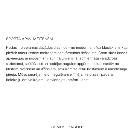
SPORTA APAVI MEITENĒM
Kedas ir pieejamas dažādos dizainos – no moderniem līdz klasiskiem, kas
piešķir mūsu kedām meitenēm priekšrocības tiešsaistē. Sportiskas kedas
apvienojas ar moderniem jauninājumiem, lai apmierinātu vajadzības
skriešanai, spēlēšanai un nedēļas nogales apģērbiem, kas sastāv no
kleitām, svārkiem un džinsiem, savukārt meiteņu kostīmiem ir mūsdienīga
pieeja. Mūsu šņorējamie un regulējamie līmējamie dizaini padara
kolekciju ērti valkājamu, apvienojot komfortu ar stilu.
LATVISKI
ENGLISH