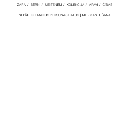
ZARA
/
BĒRNI
/
MEITENĒM
/
KOLEKCIJA
/
APAVI
/
ČĪBAS
NEPĀRDOT MANUS PERSONAS DATUS
MI IZMANTOŠANA