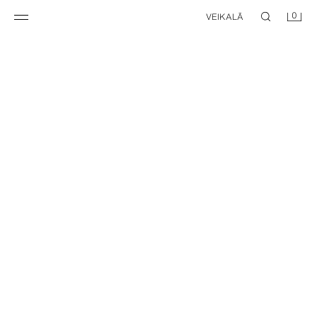
0
VEIKALĀ
NEW
NEW
TENISKURPES AR IZŠUVUMU UN PĀRLIKU
KONTRASTAINI SPORTISKA STILA APAVI