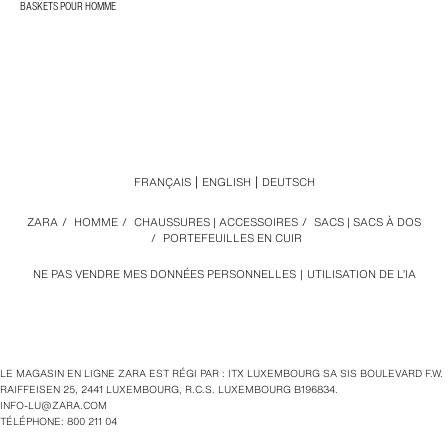
BASKETS POUR HOMME
FRANÇAIS
ENGLISH
DEUTSCH
ZARA
/
HOMME
/
CHAUSSURES | ACCESSOIRES
/
SACS | SACS À DOS
/
PORTEFEUILLES EN CUIR
NE PAS VENDRE MES DONNÉES PERSONNELLES
UTILISATION DE L’IA
LE MAGASIN EN LIGNE ZARA EST RÉGI PAR : ITX LUXEMBOURG SA SIS BOULEVARD F.W.
RAIFFEISEN 25, 2441 LUXEMBOURG, R.C.S. LUXEMBOURG B196834.
INFO-LU@ZARA.COM
TÉLÉPHONE: 800 211 04