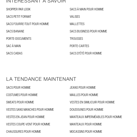
INTÉRESSANT À SAVOIR
SHOPPER PAR LOOK
SACS À MAIN POUR HOMME
SACS PETIT FORMAT
VALISES
SACS FOURRE-TOUT POUR HOMME
MALLETTES
SACS BANANE
SACS BUSINESS POUR HOMME
PORTE-DOCUMENTS
TROUSSES
SAC À MAIN
PORTE-CARTES
SACS CABAS
SACS D'ÉTÉ POUR HOMME
LA TENDANCE MAINTENANT
SACS POUR HOMME
JEANS POUR HOMME
COSTUMES POUR HOMME
MAILLES POUR HOMME
SWEATS POUR HOMME
VESTES EN SIMILICUIR POUR HOMME
VESTES SANS MANCHES POUR HOMME
DOUDOUNES POUR HOMME
VESTES EN JEAN POUR HOMME
MANTEAUX IMPERMÉABLES POUR HOMME
VESTES COUPE-VENT POUR HOMME
MANTEAUX POUR HOMME
CHAUSSURES POUR HOMME
MOCASSINS POUR HOMME