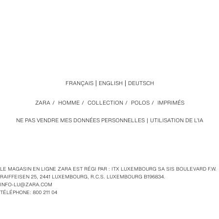
FRANÇAIS
ENGLISH
DEUTSCH
ZARA
/
HOMME
/
COLLECTION
/
POLOS
/
IMPRIMÉS
NE PAS VENDRE MES DONNÉES PERSONNELLES
UTILISATION DE L’IA
LE MAGASIN EN LIGNE ZARA EST RÉGI PAR : ITX LUXEMBOURG SA SIS BOULEVARD F.W.
RAIFFEISEN 25, 2441 LUXEMBOURG, R.C.S. LUXEMBOURG B196834.
INFO-LU@ZARA.COM
TÉLÉPHONE: 800 211 04