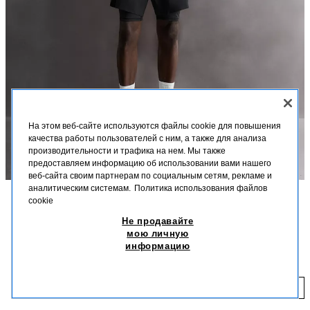
На этом веб-сайте используются файлы cookie для повышения
качества работы пользователей с ним, а также для анализа
производительности и трафика на нем. Мы также
предоставляем информацию об использовании вами нашего
веб-сайта своим партнерам по социальным сетям, рекламе и
аналитическим системам.
Политика использования файлов
cookie
ОПИСАНИЕ
СОСТАВ
МЕРКИ
Не продавайте
мою личную
ВЫСОТА МОДЕЛИ: 188 CM
БАЗОВЫЕ СПОРТИВНЫЕ ШОРТЫ 2 В 1
информацию
T 19 990,00
СПОРТИВНЫЕ ШОРТЫ ИЗ ЛЕГКОЙ ЭЛАСТИЧНОЙ
ВЫСОКОТЕХНОЛОГИЧНОЙ ТКАНИ. ВНУТРЕННИЕ ШОРТЫ-СЕТКА.
T 
ДОБАВИТЬ
ЧЕРНЫЙ
1943/305/800
— ДЛИНА ПО ВНУТРЕННЕМУ ШВУ: 16 СМ.