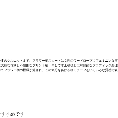
シ丈のシルエットまで、フラワー柄スカートは女性のワードローブにフェミニンな雰
は大胆な花柄と不規則なプリント柄、そして水玉模様とは対照的なグラフィック処理
べてフラワー柄の模様が施され、この気分をあげる柄モチーフをいろいろな質感で表
おすすめです