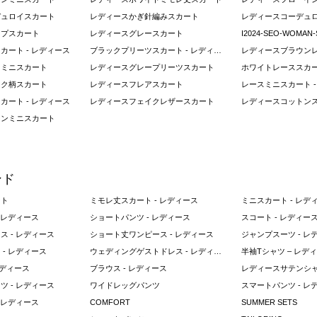
デュロイスカート
レディースかぎ針編みスカート
レディースコーデュ
ップスカート
レディースグレースカート
カート - レディース
ブラックプリーツスカート - レディース
レディースブラウン
クミニスカート
レディースグレープリーツスカート
ホワイトレーススカー
ック柄スカート
レディースフレアスカート
レースミニスカート -
カート - レディース
レディースフェイクレザースカート
レディースコットン
ーンミニスカート
ンド
ート
ミモレ丈スカート - レディース
ミニスカート - レデ
 レディース
ショートパンツ - レディース
スコート - レディー
 - レディース
ショート丈ワンピース - レディース
ジャンプスーツ - レ
- レディース
ウェディングゲストドレス - レディース
半袖Tシャツ – レデ
レディース
ブラウス - レディース
レディースサテンシ
 - レディース
ワイドレッグパンツ
スマートパンツ - レ
 レディース
COMFORT
SUMMER SETS