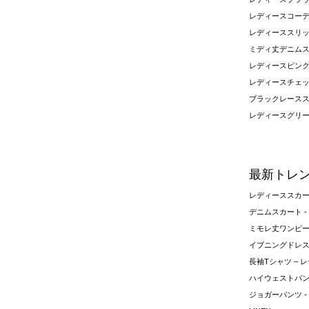
レディースコー
レディーススリ
ミディ丈デニムス
レディースピン
レディースチェ
ブラックレースス
レディースグリ
最新トレ
レディーススカ
デニムスカート -
ミモレ丈ワンピース
イブニングドレス 
長袖Tシャツ – 
ハイウェストパンツ
ジョガーパンツ -