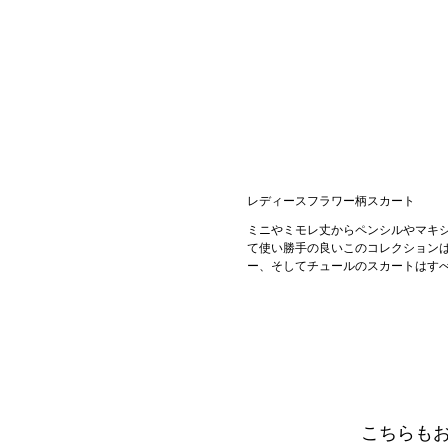
レディースフラワー柄スカート
ミニやミモレ丈からペンシルやマキ
て使い勝手の良いこのコレクション
ー、そしてチュールのスカートはす
こちらも