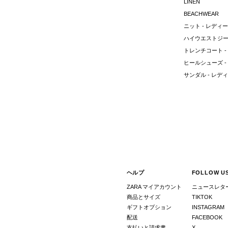
LINEN
BEACHWEAR
ニット - レディ
ハイウエストジー
トレンチコート -
ヒールシューズ -
サンダル - レデ
ヘルプ
FOLLOW U
ZARA マイアカウント
ニュースレタ
商品とサイズ
TIKTOK
ギフトオプション
INSTAGRAM
配送
FACEBOOK
支払いと請求書
X