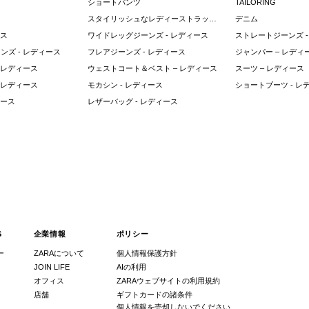
ショートパンツ
TAILORING
スタイリッシュなレディーストラックスーツ
デニム
ース
ワイドレッグジーンズ - レディース
ストレートジーンズ -
ンズ - レディース
フレアジーンズ - レディース
ジャンパー – レディ
 レディース
ウェストコート＆ベスト – レディース
スーツ – レディース
 レディース
モカシン - レディース
ショートブーツ - レ
ィース
レザーバッグ - レディース
S
企業情報
ポリシー
ー
ZARAについて
個人情報保護方針
JOIN LIFE
AIの利用
オフィス
ZARAウェブサイトの利用規約
店舗
ギフトカードの諸条件
個人情報を売却しないでください