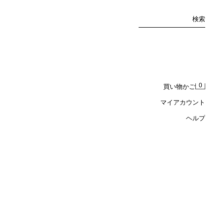
検索
0
買い物かご
マイアカウント
ヘルプ
フラワー柄ジャカードミディ丈スカート