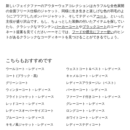
新しいフェイクファーのアウターウェアコレクションはカラフルな全色展開
の全面フリース仕様のジャケット、同様に生き生きと楽しげな色の羽毛のよ
うにフワフワしたボンバージャケット、そしてテディベア
コート
、といった
主役が盛り沢山です。もし、ちょっとした装飾の付いたアイテムを探してい
たら、クラシックなマウンテン
パーカーコート
や
ブラックコート
のコーディ
ネート提案を見てくださいーーそこでは、
フードや襟元にファー使い
のヒン
トがあるクラシックなコーディネートを見つけることができるでしょう。
こちらもおすすめです
ウールコート – レディース
ウェストコート＆ベスト – レディース
コート (ブラック・黒)
キャメルコート – レディース
グリーンコート
レディースアウタージレ（ベスト）
ウィンターコート – レディース
パーカーコート - レディース
フライトジャケット – レディース
ファーフード付きコート – レディース
レッドコート – レディース
グレーコート – レディース
レディースオーバーサイズコート
ロングコート – レディース
ブルーコート – レディース
ホワイトコート – レディース
キモノ風ジャケット - レディース
レディーステディコート