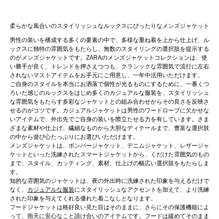
柔らかな風合いのスタイリッシュなルックスにぴったりなメンズジャケット
男性の装いを構成する多くの要素の中で、多様な重ね着を上から仕上げ、ル
ックスに独特の雰囲気をもたらし、無数のスタイリングの選択肢を提示する
のがメンズジャケットです。ZARAのメンズジャケットコレクションは、使
い勝手が良く、トレンドを押さえつつも、クラシックな雰囲気で流行に左右
されないマストアイテムをお手元にご用意し、一年中活用いただけます。
ご自身のスタイルを本当にお洒落で個性が光るものにするために、一番くつ
ろいだ感じのルックスをはじめ多くのカジュアルな服装を、スタイリッシュ
な雰囲気をもたらす多彩なジャケットとの組み合わせからその良さを反映さ
せるのがコツです。カジュアルジャケットは男性のワードローブに欠かせな
いアイテムで、外出先でご自身の装いを際立たせる力を有しています。さま
ざまな素材や仕上げ、繊細なものから大胆なディテールまで、豊富な選択肢
の中から遊び心たっぷりにお選びいただけます。
メンズジャケットは、ボンバージャケット、デニムジャケット、レザージャ
ケットといった洗練されたスマートジャケットから、くだけた雰囲気のもの
まで、スタイル、カッティング、素材、仕上げの幅広い選択肢をもたらしま
す。
知的な雰囲気のジャケットは、夜の外出時に洗練された印象を与えるだけで
なく、
カジュアルな服装
にスタイリッシュなアクセントを加えて、より洗練
された印象を与えてくれる優れた着こなしとなります。
フードジャケットは格好良い見た目はそのままに、さらにその保護機能によ
って、雨天に安心なこと請け合いのアイテムです。フードは緩めてそのまま