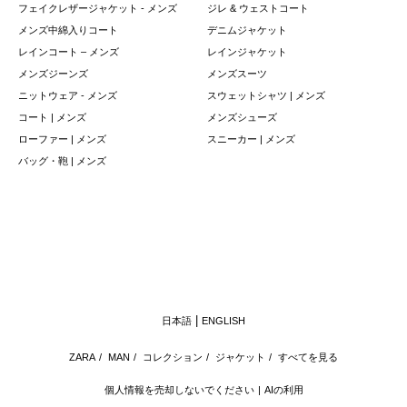
フェイクレザージャケット - メンズ
ジレ & ウェストコート
メンズ中綿入りコート
デニムジャケット
レインコート – メンズ
レインジャケット
メンズジーンズ
メンズスーツ
ニットウェア - メンズ
スウェットシャツ | メンズ
コート | メンズ
メンズシューズ
ローファー | メンズ
スニーカー | メンズ
バッグ・鞄 | メンズ
日本語
ENGLISH
ZARA
/
MAN
/
コレクション
/
ジャケット
/
すべてを見る
個人情報を売却しないでください
AIの利用