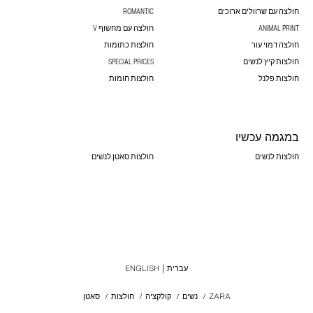
חולצה עם שרוולים ארוכים
ROMANTIC
ANIMAL PRINT
חולצה עם מחשוף V
חולצה דמוי עור
חולצות כתומות
חולצות קיץ לנשים
SPECIAL PRICES
חולצות פלנל
חולצות חומות
במגמה עכשיו
חולצות לנשים
חולצות סאטן לנשים
עברית
ENGLISH
ZARA
/
נשים
/
קולקציה
/
חולצות
/
סאטן