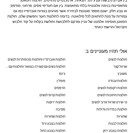
בין אם הן נלבשות עם ג'ינס, חצאיות, או מכנסיים מחויטים, חולצות הסאטן
מתאפיינות בנימה אלגנטית בלתי מתאמצת. בין אם תעדיפי פסים, פרחוני, מודפס,
או צבע חלק, ישנם מספר סגנונות לבחירה אשר מגיעים בגזרות אוברסייז כמו גם
צמודות על מנת להתאים לכל סילואטה. בדומה לחולצות העור והפשתן שלנו, חולצת
הסאטן מוסיפה אלמנט של עניין ומרקם לתלבושת וחולשת בקלות על קוד הלבוש
הקז'ואל והרשמי כאחד.
אולי תהיו מעוניינים ב:
חולצות לנשים
חולצות אוברסייז וחולצות מכופתרות לנשים
שרוול קצר
חולצות נשים עם קשירה בצוואר וחולצות עם פפיונים
משובץ
ג'ינס
חולצות עבודה
פופלין
חולצות רקומות לנשים
הדפסים
חולצות חתוכות לנשים
חולצות קרופ לנשים
טי-שירט שרוול ארוך לנשים
חולצות ירוקות
חולצות במידות גדולות
מסיבה
שחורות
חולצות שחורות
חולצות לבנות
חולצות בצבע ורוד
חולצות בצבע ירוק
חולצות בצבע כחול