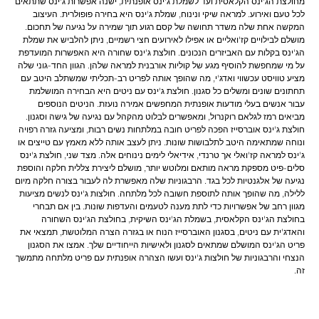
מחולצת הג'ינס הקלאסית ועד לשמלת ג'ינס אופנתית, ישנה אפשרות ג'ינס שתתאים
לכל טעם ואירוע. למראה שיקי ונינוח, שמלת ג'ינס היא בחירה פופולרית. העיצוב
המקשה אחת שלה משדר תחושה של קסם רגוע תוך שמירה על נגיעה של תחכום.
מושלם לבילויים קז'ואליים או אפילו לאירועים חצי רשמיים, ניתן להלביש את שמלת
הג'ינס בקלות עם האביזרים הנכונים. חולצת ג'ינס שחורה היא האפשרות המועדפת
על מי שמחפשת להוסיף מגע של קוליות אורבנית למראה שלהן. הגוון החד-גוני שלה
מציע טוויסט עכשווי ואדג'י, מה שהופך אותה לפריט רב-תכליתי שמשתלב היטב עם
תחתונים שונים ומשלים כל סגנון. חולצת ג'ינס עם ניטים היא הבחירה המושלמת
עבור אנשים בעלי מודעות אופנתית המחפשים אמירה נועזת. הניטים הנוספים
מביאים רמז לגלאם רוקנרול, ומאפשרים לבלוט מהקהל עם נגיעה של גישה וסגנון.
חולצת ג'ינס אוברסייז הפכה לפריט חובה במלתחות נשים רבות, ומציעה גזרה רפויה
ונוחה שמתאימה היטב לתלבושות שונות. ניתן לעצב אותה ללא מאמץ עם טייצים או
ג'ינס למראה קז'ואלי אך טרנדי, אידיאלי לימים נינוחים אלה. מצד שני, חולצת ג'ינס
סלים-פיט מספקת מראה מותאם ומלוטש יותר, מושלם ליצירת צללית חלקה והוספת
נגיעה של אלגנטיות לכל בגד. הרבגוניות שלה מאפשרת לה לעבור בצורה חלקה מיום
ללילה, מה שהופך אותה לתוספת חשובה לכל מלתחה. חולצות ג'ינס לנשים מציעות
מגוון רחב של אפשרויות כדי לתת מענה לטעמים והעדפות שונות. בין אם תבחרי
בחולצת הג'ינס הקלאסית, בשמלת הג'ינס השיקית, בחולצת הג'ינס השחורה
והאדג'ית עם ניטים, בסגנון האוברסייז הנוח או בגזרה הצרה המלוטשת, תמצאי את
פריט הג'ינס המושלם שמתאים לסגנון ולאישיות הייחודיים שלך. אמצו את הסגנון
הנצחי והרבגוניות של חולצות ג'ינס ועשו הצהרה אופנתית עם פריט מלתחה מתמשך
זה.