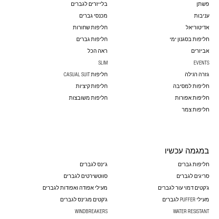
פשתן
בלייזרים לגברים
עניבות
מכנסי גברים
אדיטוריאל
חליפות שחורות
חליפות בסגנון ימי
חליפות גברים
אביזרים
ראה הכל
SLIM
EVENTS
גזרה רגילה
חליפות CASUAL SUIT
חליפות למסיבה
חליפות קיציות
חליפות אפורות
חליפות משובצות
חליפות צמר
במגמה עכשיו
חליפות גברים
ג'ינס לגברים
סריגים לגברים
סווטשירטים לגברים
ג'קטים דמוי עור לגברים
מעילי אפודה ואפודות לגברים
מעילי PUFFER לגברים
ג'קטים מג'ינס לגברים
WINDBREAKERS
WATER RESISTANT