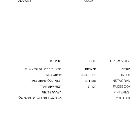
COACH
ג'קט פלנל
קוב/י אחרינו
חברה
מדיניות
יוזלטר
מי אנחנו
מדיניות הפרטיות וה"עוגיות"
TIKTO
JOIN LIFE
שימוש ב-AI
INSTAGRA
משרדים
תנאי וכללי שימוש באתר
FACEBOO
חנויות
תנאי גיפט קארד
PINTERES
הצהרת נגישות
אל תמכרו את המידע האישי שלי
YOUTUB