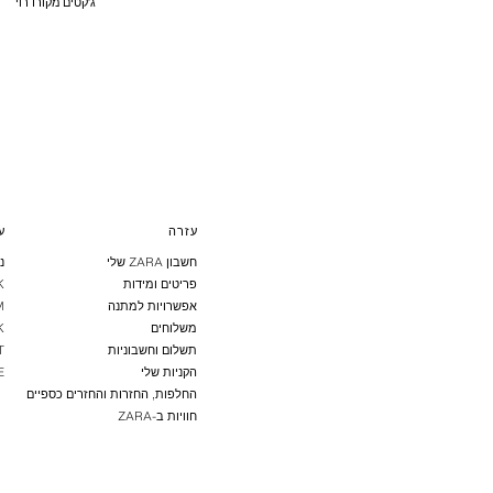
ג'קטים מקורדרוי
עזרה
ע
חשבון ZARA שלי
נ
פריטים ומידות
K
אפשרויות למתנה
M
משלוחים
K
תשלום וחשבוניות
T
הקניות שלי
E
החלפות, החזרות והחזרים כספיים
חוויות ב-ZARA