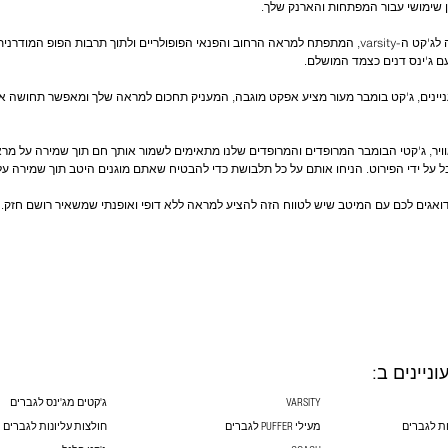
אגדות בייסבול אמריקאיות נותנות השראה לג'קט ה-varsity, המתפתח למראה הרחוב והפנאי הפופולריים ולתוך תר
ינים, ג'קט בומבר מעור מציע אפקט מוגבה, המעניק תחכום למראה שלך ומאפשר תחושה אל
וויר, ג'קטי הבומבר המרופדים והמרופדים שלנו מתאימים לשמור אותך חם תוך שמירה על מר
 דואגים לכם עם המיטב שיש לטווח הזה להציע למראה ללא דופי ואופנתי שמשאיר רושם חזק.
וניינים ב:
VARSITY
ג'קטים מג'ינס לגברים
ת לגברים
מעילי PUFFER לגברים
חולצות עליונות לגברים