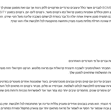
נסה את מבחר הג'קטים שלנו בסגנון BOMBER לגברים אשר כולל עיצובים טרנדיים ופרקטיים ללוק נינוח אך עם זאת מסו
ם תמצית סגנון אישית אותה יגלה כל גבר בעזרת לבישתם כשכבה עליונה מעל הטי-שירט, החו
ג'קטי הבומבר לגברים של Zara הוא המבחר האולטימטיבי לשכבה חיצונית קז'ואלית עם מראה מלוטש. הג'קט הקז'ואלי 
'קטי הבומבר של Zara כוללת עיצובים עדינים עם קווים נקיים וצבעים מונוכרומטיים, בעוד שסגנונות אחרים מעוטרים 
 וגימורים שונים, מחומרים יציבים יותר כמו צמר ועור ועד לאפשרויות טכניות ודוחות מים שז
נצחי; הוא מגיע בצבעים אחידים ומעניק צללית עדינה אך מתוחכמת לכל תלבושת. זמין במגו
 גבוה שנסגר עד הסוף או לשמור על מראה מותאם יותר עם צווארון מתקפל וסגירת כפתורים. כ