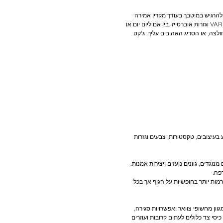
גנן שנותן לך להרגיש במיטבך בעודך מקרין אמירה
אופנתית. אלו הם פריטים שעומדים במבחן הזמן וכוללים אופציות בסגנון קז'ואל כמו ג'קטים מעור, ג'קטים ליום-יום, ג'קטים בסגנון VARSITY וגזרות אוברסייז. בין אם ליום יום או
לצה, או הסריג האהובים עליך. ג'קט
הזה מוצע בעיצובים, טקסטורות, צבעים וגזרות
בפרטים מנוגדים, גוונים נועזים ויצירות אמנות.
ורמות יותר בחופשיות על הגוף אך בכל
ון מחשופי צוואר ואפשרויות סגירה,
יסי צד כלולים לעתים קרובות ועוזרים