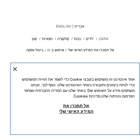
עברית
ENGLISH
ZARA
/
ילדים
/
בנות
/
קולקציה
/
חצאיות
/
קטן
אל תמכרו את המידע האישי שלי
שימוש ב-AI
ביטול עסקה
אתר אינטרנט זה משתמש בקובצי Cookie כדי לשפר את חוויית המשתמש
**יבואן:**
וכדי לנתח ביצועים ותעבורה באתר האינטרנט שלנו. נוסף לכך, אנחנו
גוטקס אופנה בע"מ.
משתפים מידע על השימוש שלך באתר שלנו עם המדיה החברתית ושותפי
רחוב יוני נתניהו 1.
הפרסום והניתוח שלנו.
מדיניות Cookies
אור יהודה
ח.פ 513367912
אל תמכרו את
WWW.ZARA.COM
המידע האישי שלי