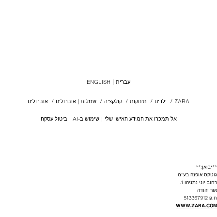
עברית
ENGLISH
ZARA
/
ילדים
/
תינוקות
/
קולקציה
/
שמלות | אוברולים
/
אוברולים
אל תמכרו את המידע האישי שלי
שימוש ב-AI
ביטול עסקה
**יבואן:**
גוטקס אופנה בע"מ.
רחוב יוני נתניהו 1.
אור יהודה
ח.פ 513367912
WWW.ZARA.COM