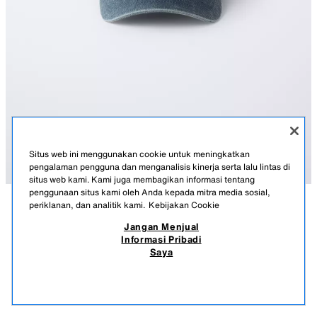
Situs web ini menggunakan cookie untuk meningkatkan
pengalaman pengguna dan menganalisis kinerja serta lalu lintas di
situs web kami. Kami juga membagikan informasi tentang
penggunaan situs kami oleh Anda kepada mitra media sosial,
periklanan, dan analitik kami.
Kebijakan Cookie
KETERANGAN
KOMPOSISI
UKURAN
Jangan Menjual
Informasi Pribadi
TOPI PUDAR
Topi warna pudar dengan penutup mudah disesuaikan di belakang.
Saya
BIRU
5213/650/400
249.900 IDR
-76%
59.900 IDR
59.9
PRODUK SERUPA
STOK KOSONG