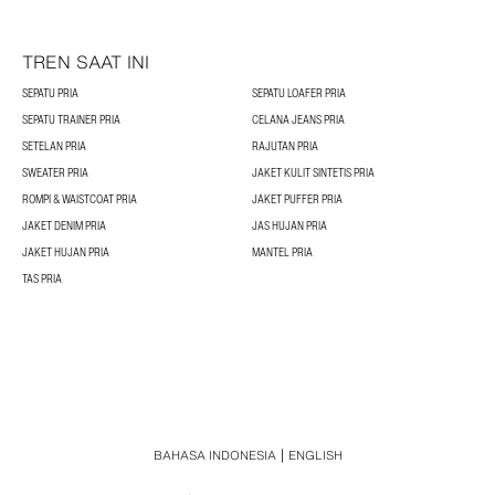
TREN SAAT INI
SEPATU PRIA
SEPATU LOAFER PRIA
SEPATU TRAINER PRIA
CELANA JEANS PRIA
SETELAN PRIA
RAJUTAN PRIA
SWEATER PRIA
JAKET KULIT SINTETIS PRIA
ROMPI & WAISTCOAT PRIA
JAKET PUFFER PRIA
JAKET DENIM PRIA
JAS HUJAN PRIA
JAKET HUJAN PRIA
MANTEL PRIA
TAS PRIA
BAHASA INDONESIA
ENGLISH