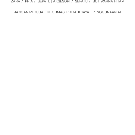
ZARA
/
PRIA
/
SEPATU | AKSESORI
/
SEPATU
/
BOT WARNA HITAM
JANGAN MENJUAL INFORMASI PRIBADI SAYA
PENGGUNAAN AI