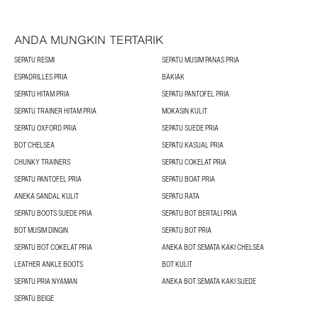
ANDA MUNGKIN TERTARIK
SEPATU RESMI
SEPATU MUSIM PANAS PRIA
ESPADRILLES PRIA
BAKIAK
SEPATU HITAM PRIA
SEPATU PANTOFEL PRIA
SEPATU TRAINER HITAM PRIA
MOKASIN KULIT
SEPATU OXFORD PRIA
SEPATU SUEDE PRIA
BOT CHELSEA
SEPATU KASUAL PRIA
CHUNKY TRAINERS
SEPATU COKELAT PRIA
SEPATU PANTOFEL PRIA
SEPATU BOAT PRIA
ANEKA SANDAL KULIT
SEPATU RATA
SEPATU BOOTS SUEDE PRIA
SEPATU BOT BERTALI PRIA
BOT MUSIM DINGIN
SEPATU BOT PRIA
SEPATU BOT COKELAT PRIA
ANEKA BOT SEMATA KAKI CHELSEA
LEATHER ANKLE BOOTS
BOT KULIT
SEPATU PRIA NYAMAN
ANEKA BOT SEMATA KAKI SUEDE
SEPATU BEIGE