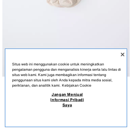
Situs web ini menggunakan cookie untuk meningkatkan
pengalaman pengguna dan menganalisis kinerja serta lalu lintas di
situs web kami. Kami juga membagikan informasi tentang
penggunaan situs kami oleh Anda kepada mitra media sosial,
periklanan, dan analitik kami.
Kebijakan Cookie
KETERANGAN
KOMPOSISI
UKURAN
Jangan Menjual
Informasi Pribadi
PAKET TIGA KAUS KAKI GARIS-GARIS SEDANG
Paket berisi tiga kaus kaki dengan tinggi sedang. Motif garis warna
Saya
kontras.
179.900 IDR
-66%
59.900 IDR
BEIGE MARL
4934/787/720
59.9
PRODUK SERUPA
STOK KOSONG