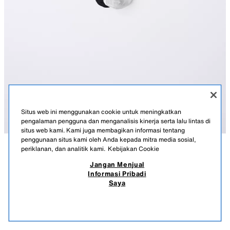
Situs web ini menggunakan cookie untuk meningkatkan
pengalaman pengguna dan menganalisis kinerja serta lalu lintas di
situs web kami. Kami juga membagikan informasi tentang
penggunaan situs kami oleh Anda kepada mitra media sosial,
periklanan, dan analitik kami.
Kebijakan Cookie
KETERANGAN
KOMPOSISI
UKURAN
Jangan Menjual
Informasi Pribadi
PAKET DUA KAUS KAKI GARIS-GARIS SPORTY
Paket berisi dua kaus kaki dengan tinggi sedang. Motif garis-garis sporty.
Saya
PUTIH
4934/739/250
159.900 IDR
-62%
59.900 IDR
59.9
PRODUK SERUPA
STOK KOSONG