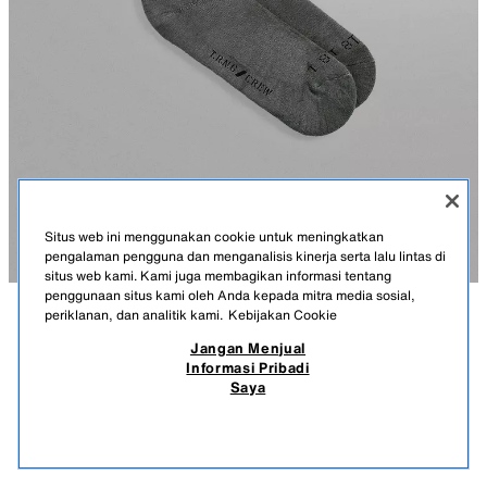
Situs web ini menggunakan cookie untuk meningkatkan
pengalaman pengguna dan menganalisis kinerja serta lalu lintas di
situs web kami. Kami juga membagikan informasi tentang
penggunaan situs kami oleh Anda kepada mitra media sosial,
periklanan, dan analitik kami.
Kebijakan Cookie
KETERANGAN
KOMPOSISI
UKURAN
Jangan Menjual
Informasi Pribadi
KAUS KAKI LATIHAN PAKET 2
PAKET BERISI DUA PASANG KAUS KAKI YANG DITENUN DENGAN
Saya
BENANG KATUN.
459.900 IDR
-71%
129.900 IDR
129.
- PENOPANG LENGKUNGAN KAKI.
PRODUK SERUPA
- SOL EMPUK DENGAN BAGIAN DALAM BERBAHAN TERRY.
STOK KOSONG
BIRU KEABUAN
1554/301/819