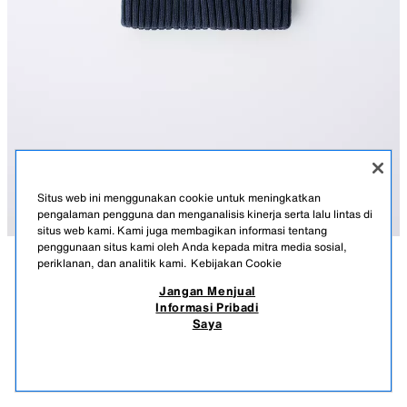
Situs web ini menggunakan cookie untuk meningkatkan
pengalaman pengguna dan menganalisis kinerja serta lalu lintas di
situs web kami. Kami juga membagikan informasi tentang
penggunaan situs kami oleh Anda kepada mitra media sosial,
periklanan, dan analitik kami.
Kebijakan Cookie
KETERANGAN
KOMPOSISI
UKURAN
Jangan Menjual
Informasi Pribadi
KUPLUK RAJUTAN EFEK WASHED
Kupluk rajutan dengan keliman model tersingsing.
Saya
BIRU TINTA
5213/651/430
299.900 IDR
-80%
59.900 IDR
59.9
PRODUK SERUPA
STOK KOSONG