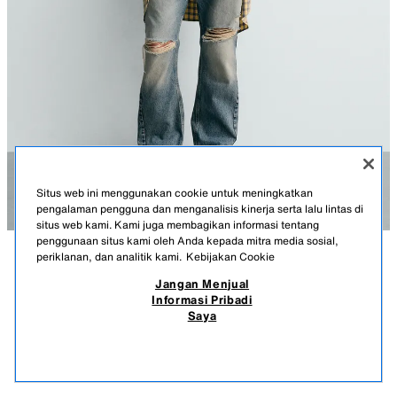
Situs web ini menggunakan cookie untuk meningkatkan
pengalaman pengguna dan menganalisis kinerja serta lalu lintas di
situs web kami. Kami juga membagikan informasi tentang
penggunaan situs kami oleh Anda kepada mitra media sosial,
periklanan, dan analitik kami.
Kebijakan Cookie
KETERANGAN
KOMPOSISI
UKURAN
Jangan Menjual
T-SHIRT ILUSTRASI BACK TO THE FUTURE© UCS LLC DAN
Informasi Pribadi
AMBLIN X DYLAN'S T-SHIRT CLUB X ZARA
Tinggi model: 187 cm
Saya
899.900 IDR
-77%
199.900 IDR
T-shirt relaxed fit. Kerah bundar dan lengan panjang. Ilustrasi tercetak di
199.
bagian depan dan belakang dari film Back to the Future © UCS LLC dan
PRODUK SERUPA
Amblin. Teks bordir kombinasi senada di bagian bawah.
STOK KOSONG
PUTIH
6224/858/016