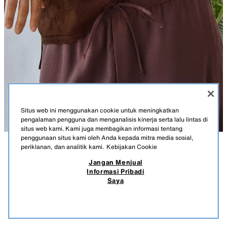
Situs web ini menggunakan cookie untuk meningkatkan
pengalaman pengguna dan menganalisis kinerja serta lalu lintas di
situs web kami. Kami juga membagikan informasi tentang
penggunaan situs kami oleh Anda kepada mitra media sosial,
periklanan, dan analitik kami.
Kebijakan Cookie
KETERANGAN
KOMPOSISI
UKURAN
Jangan Menjual
Informasi Pribadi
ATASAN GASA TALI BORDIRAN
Tinggi model: 170 cm
Saya
659.900 IDR
-75%
159.900 IDR
Atasan bergaris leher V dan tali tipis mudah disesuaikan. Detail bordiran
159.
kombinasi senada. Belahan samping dengan kancing dan tali.
PRODUK SERUPA
COKELAT
0881/022/700
STOK KOSONG