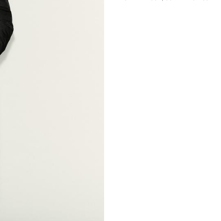
polárbéléses zsebek patentos gombb
akasztásához. Oldalt patentos szegé
rögzítés.