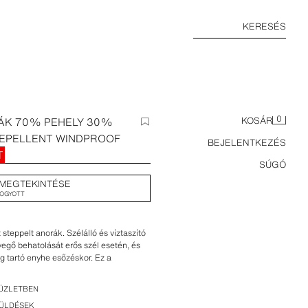
KERESÉS
0
ÁK 70% PEHELY 30%
KOSÁR
REPELLENT WINDPROOF
BEJELENTKEZÉS
T
SÚGÓ
MEGTEKINTÉSE
FOGYOTT
steppelt anorák. Szélálló és víztaszító
egő behatolását erős szél esetén, és
g tartó enyhe esőzéskor. Ez a
omfortot biztosít, a hivatkozási
l függően változnak: 2°C alacsony
ÜZLETBEN
 aktivitás esetén. Magas gallér,
KÜLDÉSEK
osszú ujj belső mandzsettával. Elöl