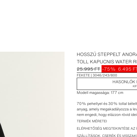
HOSSZÚ STEPPELT ANOR
TOLL KAPUCNIS WATER 
25.995 FT
-75%
6.495 F
FEKETE
3046/243/800
HASONLÓK 
KI
Modell magassága: 177 cm
70% pehellyel és 30% tollal bélelt 
anyag, amely megakadályozza a lev
nem engedi, hogy elázzon rövid idei
ruhadarab hideg környezetben is hők
TERMÉK MÉRETEI
hőmérsékletek az aktivitási szinttő
ELÉRHETŐSÉG MEGTEKINTÉSE AZ 
aktivitás esetén és -33°C mérsékelt
SZÁLLÍTÁSOK, CSERÉK ÉS VISSZA
húzózsinórral állítható kapucni és h