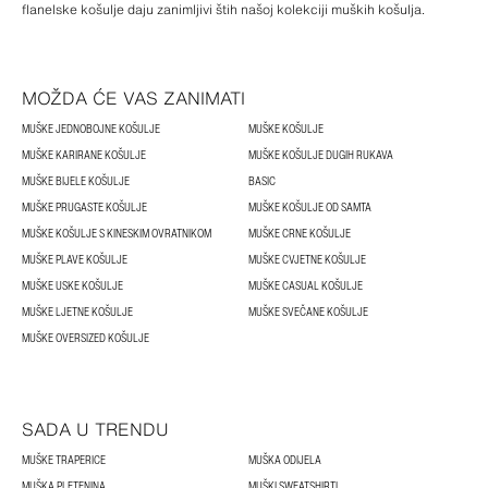
flanelske košulje daju zanimljivi štih našoj kolekciji muških košulja.
MOŽDA ĆE VAS ZANIMATI
MUŠKE JEDNOBOJNE KOŠULJE
MUŠKE KOŠULJE
MUŠKE KARIRANE KOŠULJE
MUŠKE KOŠULJE DUGIH RUKAVA
MUŠKE BIJELE KOŠULJE
BASIC
MUŠKE PRUGASTE KOŠULJE
MUŠKE KOŠULJE OD SAMTA
MUŠKE KOŠULJE S KINESKIM OVRATNIKOM
MUŠKE CRNE KOŠULJE
MUŠKE PLAVE KOŠULJE
MUŠKE CVJETNE KOŠULJE
MUŠKE USKE KOŠULJE
MUŠKE CASUAL KOŠULJE
MUŠKE LJETNE KOŠULJE
MUŠKE SVEČANE KOŠULJE
MUŠKE OVERSIZED KOŠULJE
SADA U TRENDU
MUŠKE TRAPERICE
MUŠKA ODIJELA
MUŠKA PLETENINA
MUŠKI SWEATSHIRTI