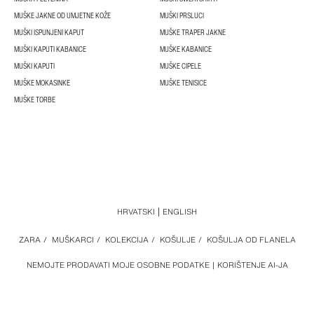
MUŠKE JAKNE OD UMJETNE KOŽE
MUŠKI PRSLUCI
MUŠKI ISPUNJENI KAPUT
MUŠKE TRAPER JAKNE
MUŠKI KAPUTI KABANICE
MUŠKE KABANICE
MUŠKI KAPUTI
MUŠKE CIPELE
MUŠKE MOKASINKE
MUŠKE TENISICE
MUŠKE TORBE
HRVATSKI
ENGLISH
ZARA
/
MUŠKARCI
/
KOLEKCIJA
/
KOŠULJE
/
KOŠULJA OD FLANELA
NEMOJTE PRODAVATI MOJE OSOBNE PODATKE
KORIŠTENJE AI-JA