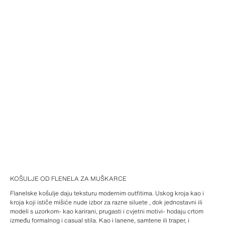
KOŠULJE OD FLENELA ZA MUŠKARCE
Flanelske košulje daju teksturu modernim outfitima. Uskog kroja kao i
kroja koji ističe mišiće nude izbor za razne siluete , dok jednostavni ili
modeli s uzorkom- kao karirani, prugasti i cvjetni motivi- hodaju crtom
između formalnog i casual stila. Kao i lanene, samtene ili traper, i