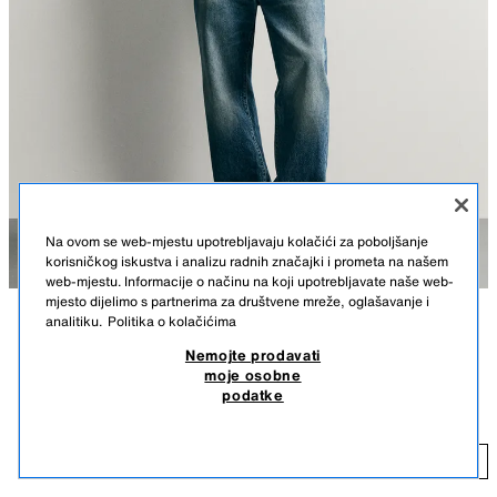
Na ovom se web-mjestu upotrebljavaju kolačići za poboljšanje
korisničkog iskustva i analizu radnih značajki i prometa na našem
web-mjestu. Informacije o načinu na koji upotrebljavate naše web-
mjesto dijelimo s partnerima za društvene mreže, oglašavanje i
analitiku.
Politika o kolačićima
OPIS
BOJA
SASTAV
MJERE
Nemojte prodavati
moje osobne
BAZIČNA MAJICA S V IZREZOM
Visina modela: 188 cm
podatke
9,95 EUR
Slim fit majica od rastezljivog pamuka. V izrez i kratki rukav.
9,
Lakša od našeg bazičnog modela srednje težine.
DODAJ
BIJELA
5584/402/250