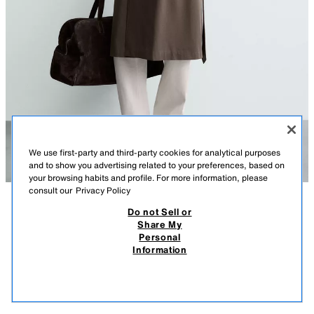
We use first-party and third-party cookies for analytical purposes
and to show you advertising related to your preferences, based on
your browsing habits and profile. For more information, please
consult our
Privacy Policy
Do not Sell or
ᲐᲦᲬᲔᲠᲘᲚᲝᲑᲐ
ᲨᲔᲛᲐᲓᲒᲔᲜᲚᲝᲑᲐ
ᲖᲝᲛᲔᲑᲘ
Share My
Personal
მოდელის სიმაღლე: 185 cm
TRENCH WATER REPELLENT MANTECO® ORIGINS
Information
529 GEL
-71%
149 GEL
Trench regular fit. იტალიური წარმოშობის ტექნიკური ქსოვილი Manteco®-
სგან, რომელიც წყალს არ ატარებს ხანმოკლე კონტაქტისას. ქსოვილი
149 
გეხმარებათ მშრალად დარჩენაში წვრილი წვიმის ხანმოკლე ზემოქმედების
ᲛᲡᲒᲐᲕᲡᲘ ᲞᲠᲝᲓᲣᲥᲢᲔᲑᲘ
ᲛᲐᲠᲐᲒᲘ ᲐᲛᲝᲘᲬᲣᲠᲐ
დროს.
BROWN / TAUPE
4058/500/737