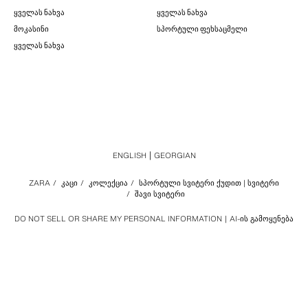
ᲧᲕᲔᲚᲐᲡ ᲜᲐᲮᲕᲐ
ᲧᲕᲔᲚᲐᲡ ᲜᲐᲮᲕᲐ
ᲛᲝᲙᲐᲡᲘᲜᲘ
ᲡᲞᲝᲠᲢᲣᲚᲘ ᲤᲔᲮᲡᲐᲪᲛᲔᲚᲘ
ᲧᲕᲔᲚᲐᲡ ᲜᲐᲮᲕᲐ
ENGLISH
GEORGIAN
ZARA
/
ᲙᲐᲪᲘ
/
ᲙᲝᲚᲔᲥᲪᲘᲐ
/
ᲡᲞᲝᲠᲢᲣᲚᲘ ᲡᲕᲘᲢᲔᲠᲘ ᲥᲣᲓᲘᲗ | ᲡᲕᲘᲢᲔᲠᲘ
/
ᲨᲐᲕᲘ ᲡᲕᲘᲢᲔᲠᲘ
DO NOT SELL OR SHARE MY PERSONAL INFORMATION
AI-ᲘᲡ ᲒᲐᲛᲝᲧᲔᲜᲔᲑᲐ