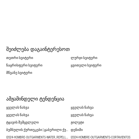
ᲨᲔᲘᲫᲚᲔᲑᲐ ᲓᲐᲒᲐᲘᲜᲢᲔᲠᲔᲡᲝᲗ
ᲗᲔᲗᲠᲘ ᲡᲕᲘᲢᲔᲠᲘ
ᲚᲣᲠᲯᲘ ᲡᲕᲘᲢᲔᲠᲘ
ᲜᲐᲪᲠᲘᲡᲤᲔᲠᲘ ᲡᲕᲘᲢᲔᲠᲘ
ᲧᲕᲘᲗᲔᲚᲘ ᲡᲕᲘᲢᲔᲠᲘ
ᲛᲬᲕᲐᲜᲔ ᲡᲕᲘᲢᲔᲠᲘ
ᲐᲛᲟᲐᲛᲘᲜᲓᲔᲚᲘ ᲢᲔᲜᲓᲔᲜᲪᲘᲐ
ᲧᲕᲔᲚᲐᲡ ᲜᲐᲮᲕᲐ
ᲧᲕᲔᲚᲐᲡ ᲜᲐᲮᲕᲐ
ᲧᲕᲔᲚᲐᲡ ᲜᲐᲮᲕᲐ
ᲧᲕᲔᲚᲐᲡ ᲜᲐᲮᲕᲐ
ᲢᲧᲐᲕᲘᲡ ᲨᲔᲛᲪᲕᲚᲔᲚᲘ
ᲟᲘᲚᲔᲢᲘ
ᲑᲣᲛᲑᲣᲚᲘᲡ ᲥᲣᲠᲗᲣᲙᲔᲑᲘ | ᲒᲐᲑᲔᲠᲘᲚᲘ ᲥᲣᲠᲗᲣᲙᲔᲑᲘ
ᲓᲔᲜᲘᲛᲘ
I2024-HOMBRE-OUTGARMENTS-WATER_REPELLENT
I2024-HOMBRE-OUTGARMENTS-CORTAVIENTOS