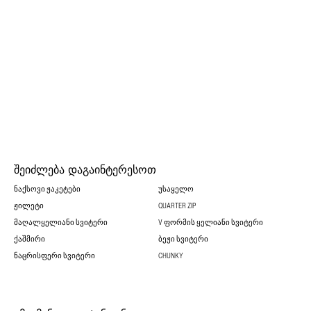
ᲨᲔᲘᲫᲚᲔᲑᲐ ᲓᲐᲒᲐᲘᲜᲢᲔᲠᲔᲡᲝᲗ
ᲜᲐᲥᲡᲝᲕᲘ ᲟᲐᲙᲔᲢᲔᲑᲘ
ᲣᲡᲐᲧᲔᲚᲝ
ᲟᲘᲚᲔᲢᲘ
QUARTER ZIP
ᲛᲐᲦᲐᲚᲧᲔᲚᲘᲐᲜᲘ ᲡᲕᲘᲢᲔᲠᲘ
V ᲤᲝᲠᲛᲘᲡ ᲧᲔᲚᲘᲐᲜᲘ ᲡᲕᲘᲢᲔᲠᲘ
ᲥᲐᲨᲛᲘᲠᲘ
ᲑᲔᲟᲘ ᲡᲕᲘᲢᲔᲠᲘ
ᲜᲐᲪᲠᲘᲡᲤᲔᲠᲘ ᲡᲕᲘᲢᲔᲠᲘ
CHUNKY