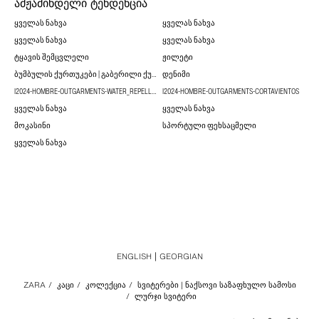
ᲐᲛᲟᲐᲛᲘᲜᲓᲔᲚᲘ ᲢᲔᲜᲓᲔᲜᲪᲘᲐ
ᲧᲕᲔᲚᲐᲡ ᲜᲐᲮᲕᲐ
ᲧᲕᲔᲚᲐᲡ ᲜᲐᲮᲕᲐ
ᲧᲕᲔᲚᲐᲡ ᲜᲐᲮᲕᲐ
ᲧᲕᲔᲚᲐᲡ ᲜᲐᲮᲕᲐ
ᲢᲧᲐᲕᲘᲡ ᲨᲔᲛᲪᲕᲚᲔᲚᲘ
ᲟᲘᲚᲔᲢᲘ
ᲑᲣᲛᲑᲣᲚᲘᲡ ᲥᲣᲠᲗᲣᲙᲔᲑᲘ | ᲒᲐᲑᲔᲠᲘᲚᲘ ᲥᲣᲠᲗᲣᲙᲔᲑᲘ
ᲓᲔᲜᲘᲛᲘ
I2024-HOMBRE-OUTGARMENTS-WATER_REPELLENT
I2024-HOMBRE-OUTGARMENTS-CORTAVIENTOS
ᲧᲕᲔᲚᲐᲡ ᲜᲐᲮᲕᲐ
ᲧᲕᲔᲚᲐᲡ ᲜᲐᲮᲕᲐ
ᲛᲝᲙᲐᲡᲘᲜᲘ
ᲡᲞᲝᲠᲢᲣᲚᲘ ᲤᲔᲮᲡᲐᲪᲛᲔᲚᲘ
ᲧᲕᲔᲚᲐᲡ ᲜᲐᲮᲕᲐ
ENGLISH
GEORGIAN
ZARA
/
ᲙᲐᲪᲘ
/
ᲙᲝᲚᲔᲥᲪᲘᲐ
/
ᲡᲕᲘᲢᲔᲠᲔᲑᲘ | ᲜᲐᲥᲡᲝᲕᲘ ᲡᲐᲖᲐᲤᲮᲣᲚᲝ ᲡᲐᲛᲝᲡᲘ
/
ᲚᲣᲠᲯᲘ ᲡᲕᲘᲢᲔᲠᲘ