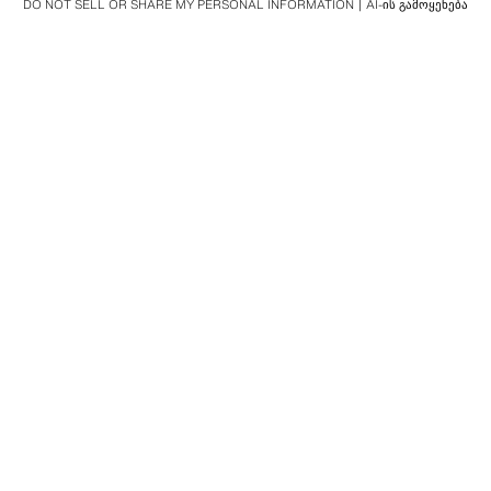
DO NOT SELL OR SHARE MY PERSONAL INFORMATION
AI-ᲘᲡ ᲒᲐᲛᲝᲧᲔᲜᲔᲑᲐ