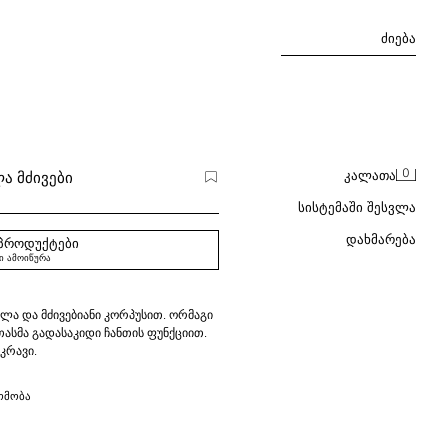
ᲫᲘᲔᲑᲐ
0
Ა ᲛᲫᲘᲕᲔᲑᲘ
ᲙᲐᲚᲐᲗᲐ
ᲡᲘᲡᲢᲔᲛᲐᲨᲘ ᲨᲔᲡᲕᲚᲐ
ᲓᲐᲮᲛᲐᲠᲔᲑᲐ
 ᲞᲠᲝᲓᲣᲥᲢᲔᲑᲘ
Ი ᲐᲛᲝᲘᲬᲣᲠᲐ
ლა და მძივებიანი კორპუსით. ორმაგი
თასმა გადასაკიდი ჩანთის ფუნქციით.
აკრავი.
 x 11 სმ.
ᲝᲛᲝᲑᲐ