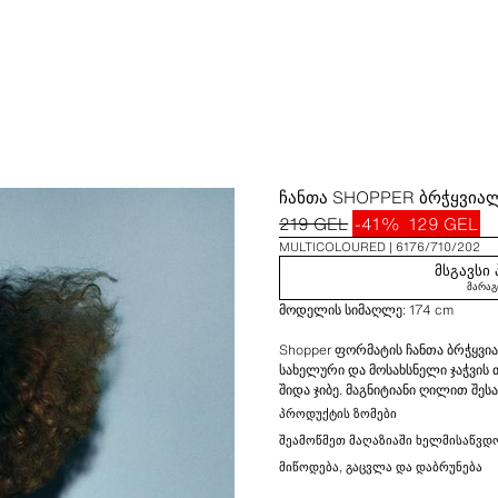
ᲩᲐᲜᲗᲐ SHOPPER ᲑᲠᲭᲧᲕᲘᲐᲚ
219 GEL
-41%
129 GEL
MULTICOLOURED
6176/710/202
ᲛᲡᲒᲐᲕᲡᲘ
ᲛᲐᲠᲐᲒ
მოდელის სიმაღლე: 174 cm
Shopper ფორმატის ჩანთა ბრჭყვია
სახელური და მოსახსნელი ჯაჭვის 
შიდა ჯიბე. მაგნიტიანი ღილით შეს
ᲞᲠᲝᲓᲣᲥᲢᲘᲡ ᲖᲝᲛᲔᲑᲘ
სიმაღლე x სიგანე x სიღრმე: 12 x 25
ᲨᲔᲐᲛᲝᲬᲛᲔᲗ ᲛᲐᲦᲐᲖᲘᲐᲨᲘ ᲮᲔᲚᲛᲘᲡᲐᲬᲕᲓ
ᲛᲘᲬᲝᲓᲔᲑᲐ, ᲒᲐᲪᲕᲚᲐ ᲓᲐ ᲓᲐᲑᲠᲣᲜᲔᲑᲐ