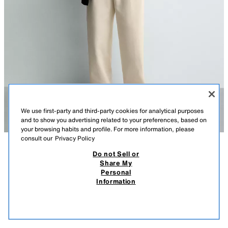
We use first-party and third-party cookies for analytical purposes
and to show you advertising related to your preferences, based on
your browsing habits and profile. For more information, please
consult our
Privacy Policy
Do not Sell or
ᲐᲦᲬᲔᲠᲘᲚᲝᲑᲐ
ᲨᲔᲛᲐᲓᲒᲔᲜᲚᲝᲑᲐ
ᲖᲝᲛᲔᲑᲘ
Share My
Personal
ᲥᲣᲠᲗᲣᲙᲘ REGULAR FIT
მოდელის სიმაღლე: 188 cm
Information
429 GEL
-41%
249 GEL
ქურთუკი regular fit. ბამბის ქსოვილი (გარდა შიდა სარჩულისა). მაღალი
249
საყელო. გრძელი სახელო. კანტიანი ჯიბეები თეძოზე. შიდა ჯიბე. ელვა-
ᲛᲡᲒᲐᲕᲡᲘ ᲞᲠᲝᲓᲣᲥᲢᲔᲑᲘ
შესაკრავი წინა მხარეს.
ᲛᲐᲠᲐᲒᲘ ᲐᲛᲝᲘᲬᲣᲠᲐ
BUTTER
4213/349/725