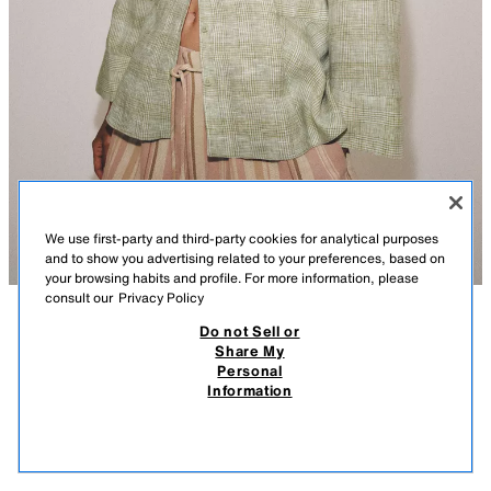
We use first-party and third-party cookies for analytical purposes
and to show you advertising related to your preferences, based on
your browsing habits and profile. For more information, please
consult our
Privacy Policy
Do not Sell or
ᲐᲦᲬᲔᲠᲘᲚᲝᲑᲐ
ᲨᲔᲛᲐᲓᲒᲔᲜᲚᲝᲑᲐ
ᲖᲝᲛᲔᲑᲘ
Share My
Personal
ᲞᲔᲠᲐᲜᲒᲘ 100% ᲡᲔᲚᲘᲡ ᲥᲡᲝᲕᲘᲚᲘ ZW COLLECTION
მოდელის სიმაღლე: 178 cm
Information
179 GEL
-72%
49 GEL
ZARA WOMAN COLLECTION
49 
ᲛᲡᲒᲐᲕᲡᲘ ᲞᲠᲝᲓᲣᲥᲢᲔᲑᲘ
პერანგი, დამზადებული 100% სელის ნართის ქსოვილისგან.
ᲛᲐᲠᲐᲒᲘ ᲐᲛᲝᲘᲬᲣᲠᲐ
GREEN
6094/045/500
გადაკეცილი საყელო და V-ს ფორმის დეკოლტე გრძელი სახელოებით,