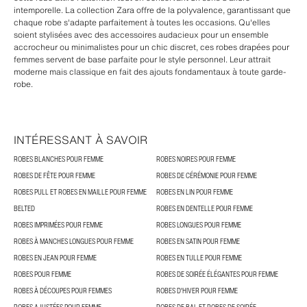
intemporelle. La collection Zara offre de la polyvalence, garantissant que
chaque robe s'adapte parfaitement à toutes les occasions. Qu'elles
soient stylisées avec des accessoires audacieux pour un ensemble
accrocheur ou minimalistes pour un chic discret, ces robes drapées pour
femmes servent de base parfaite pour le style personnel. Leur attrait
moderne mais classique en fait des ajouts fondamentaux à toute garde-
robe.
INTÉRESSANT À SAVOIR
ROBES BLANCHES POUR FEMME
ROBES NOIRES POUR FEMME
ROBES DE FÊTE POUR FEMME
ROBES DE CÉRÉMONIE POUR FEMME
ROBES PULL ET ROBES EN MAILLE POUR FEMME
ROBES EN LIN POUR FEMME
BELTED
ROBES EN DENTELLE POUR FEMME
ROBES IMPRIMÉES POUR FEMME
ROBES LONGUES POUR FEMME
ROBES À MANCHES LONGUES POUR FEMME
ROBES EN SATIN POUR FEMME
ROBES EN JEAN POUR FEMME
ROBES EN TULLE POUR FEMME
ROBES POUR FEMME
ROBES DE SOIRÉE ÉLÉGANTES POUR FEMME
ROBES À DÉCOUPES POUR FEMMES
ROBES D'HIVER POUR FEMME