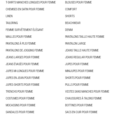
T-SHIRTS MANCHES LONGUES POUR FEMME
BLOUSES POUR FEMME
CHEMISES EN SATIN POUR FEMME
COMFORT
LINEN
SHORTS
TAILORING
BEACHWEAR
FEMME SURVÊTEMENT ÉLÉGANT
DENIM
MAILLES POUR FEMME
PANTALONS TAILLE HAUTE FEMME
PANTALONS À PLIS FEMME
PANTALON LARGE
PANTALONS DE JOGGING FEMME
JEANS TAILLE HAUTE FEMME
JEANS LARGES POUR FEMME
JEANS REGULAR POUR FEMME
JEANS ÉVASÉS POUR FEMME
JUPES POUR FEMME
JUPES MI-LONGUES POUR FEMME
MINIJUPES POUR FEMME
JUPES EN JEAN POUR FEMME
SHORTS POUR FEMME
JUPES-SHORTS POUR FEMME
PULLS POUR FEMME
TRENCHS POUR FEMME
VESTES SANS MANCHES POUR FEMME
COSTUMES POUR FEMME
CHAUSSURES À TALONS FEMME
MOCASSINS POUR FEMME
BOTTINES POUR FEMME
SANDALES POUR FEMME
SACS EN CUIR POUR FEMME