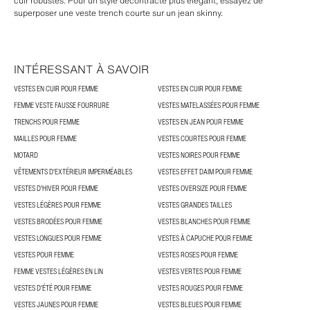
cuir robustes. Pour un style décontracté plus élégant, essayez de
superposer une veste trench courte sur un jean skinny.
INTÉRESSANT À SAVOIR
VESTES EN CUIR POUR FEMME
VESTES EN CUIR POUR FEMME
FEMME VESTE FAUSSE FOURRURE
VESTES MATELASSÉES POUR FEMME
TRENCHS POUR FEMME
VESTES EN JEAN POUR FEMME
MAILLES POUR FEMME
VESTES COURTES POUR FEMME
MOTARD
VESTES NOIRES POUR FEMME
VÊTEMENTS D'EXTÉRIEUR IMPERMÉABLES
VESTES EFFET DAIM POUR FEMME
VESTES D'HIVER POUR FEMME
VESTES OVERSIZE POUR FEMME
VESTES LÉGÈRES POUR FEMME
VESTES GRANDES TAILLES
VESTES BRODÉES POUR FEMME
VESTES BLANCHES POUR FEMME
VESTES LONGUES POUR FEMME
VESTES À CAPUCHE POUR FEMME
VESTES POUR FEMME
VESTES ROSES POUR FEMME
FEMME VESTES LÉGÈRES EN LIN
VESTES VERTES POUR FEMME
VESTES D'ÉTÉ POUR FEMME
VESTES ROUGES POUR FEMME
VESTES JAUNES POUR FEMME
VESTES BLEUES POUR FEMME