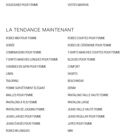
DOUDOUNES POUR FEMME
VESTES MARRON
LA TENDANCE MAINTENANT
ROBES MIDI POUR FEMME
ROBES COURTES POUR FEMME
SOIRÉE
ROBES DE CÉRÉMONIE POUR FEMME
COMBINAISONS POUR FEMME
T-SHIRTS MANCHES COURTES POUR FEMME
T-SHIRTS MANCHES LONGUES POUR FEMME
BLOUSES POUR FEMME
CHEMISES EN SATIN POUR FEMME
COMFORT
LINEN
SHORTS
TAILORING
BEACHWEAR
FEMME SURVÊTEMENT ÉLÉGANT
DENIM
MAILLES POUR FEMME
PANTALONS TAILLE HAUTE FEMME
PANTALONS À PLIS FEMME
PANTALON LARGE
PANTALONS DE JOGGING FEMME
JEANS TAILLE HAUTE FEMME
JEANS LARGES POUR FEMME
JEANS REGULAR POUR FEMME
JEANS ÉVASÉS POUR FEMME
JUPES POUR FEMME
ROBES MI-LONGUES
MINI