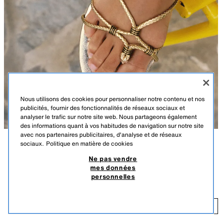
Nous utilisons des cookies pour personnaliser notre contenu et nos
publicités, fournir des fonctionnalités de réseaux sociaux et
analyser le trafic sur notre site web. Nous partageons également
des informations quant à vos habitudes de navigation sur notre site
avec nos partenaires publicitaires, d'analyse et de réseaux
sociaux.
Politique en matière de cookies
DESCRIPTION
DÉTAILS
DIMENSIONS
Ne pas vendre
PEU D’UNITÉS / Special Price
mes données
Le mannequin mesure : 177 cm
SANDALES TRESSÉES EFFET MÉTALLISÉ
personnelles
25,16 EUR
Chaussures style sandales plates à effet métallisé. Brides avec détail de
nœud sur le devant avec entredoigt. Bout rond.
25
AJOUTER
DORÉ
2626/710/302
Hauteur de la semelle : 1 cm