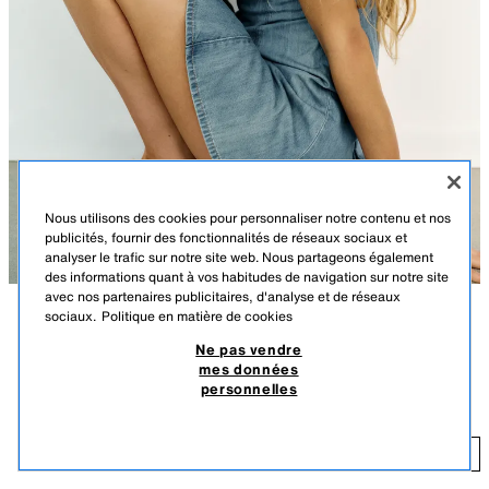
Nous utilisons des cookies pour personnaliser notre contenu et nos
publicités, fournir des fonctionnalités de réseaux sociaux et
analyser le trafic sur notre site web. Nous partageons également
des informations quant à vos habitudes de navigation sur notre site
avec nos partenaires publicitaires, d'analyse et de réseaux
sociaux.
Politique en matière de cookies
DESCRIPTION
DÉTAILS
DIMENSIONS
Ne pas vendre
mes données
Le mannequin mesure : 178 cm
SANDALES PLATES À BRIDES
personnelles
55,95 EUR
Chaussures type sandales plates. Brides croisées sur le devant. Détail de
décors latéraux. Fermeture par bride élastique à l'arrière. Bout rond.
55
AJOUTER
BLANC
3664/710/850
Hauteur de la semelle : 1,5 cm