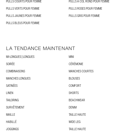
PULLS COURTS POUR FEMME
PULLS À COL ROND POUR FEMME
PULLS VERTS POUR FEMME
PULLS ROSES POUR FEMME
PULLS JAUNES POUR FEMME
PULLS GRIS POUR FEMME
PULLS BLEUS POUR FEMME
LA TENDANCE MAINTENANT
MI-LONGUES | LONGUES
MINI
SOIRÉE
CÉRÉMONIE
COMBINAISONS
MANCHES COURTES
MANCHES LONGUES
BLOUSES
SATINÉES
COMFORT
LINEN
SHORTS
TAILORING
BEACHWEAR
SURVÊTEMENT
DENIM
MAILLE
TAILLE HAUTE
HABILLÉ
WIDE LEG
JOGGINGS
TAILLE HAUTE