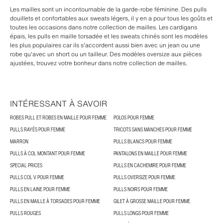
Les mailles sont un incontournable de la garde-robe féminine. Des pulls
douillets et confortables aux sweats légers, il y en a pour tous les goûts et
toutes les occasions dans notre collection de mailles. Les cardigans
épais, les pulls en maille torsadée et les sweats chinés sont les modèles
les plus populaires car ils s'accordent aussi bien avec un jean ou une
robe qu'avec un short ou un tailleur. Des modèles oversize aux pièces
ajustées, trouvez votre bonheur dans notre collection de mailles.
INTÉRESSANT À SAVOIR
ROBES PULL ET ROBES EN MAILLE POUR FEMME
POLOS POUR FEMME
PULLS RAYÉS POUR FEMME
TRICOTS SANS MANCHES POUR FEMME
MARRON
PULLS BLANCS POUR FEMME
PULLS À COL MONTANT POUR FEMME
PANTALONS EN MAILLE POUR FEMME
SPECIAL PRICES
PULLS EN CACHEMIRE POUR FEMME
PULLS COL V POUR FEMME
PULLS OVERSIZE POUR FEMME
PULLS EN LAINE POUR FEMME
PULLS NOIRS POUR FEMME
PULLS EN MAILLE À TORSADES POUR FEMME
GILET À GROSSE MAILLE POUR FEMME
PULLS ROUGES
PULLS LONGS POUR FEMME