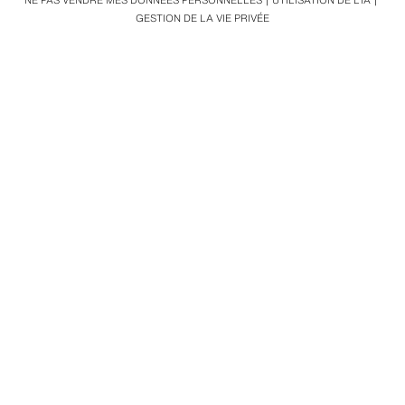
NE PAS VENDRE MES DONNÉES PERSONNELLES
UTILISATION DE L’IA
GESTION DE LA VIE PRIVÉE