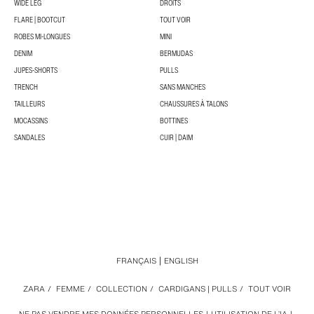
WIDE LEG
DROITS
FLARE | BOOTCUT
TOUT VOIR
ROBES MI-LONGUES
MINI
DENIM
BERMUDAS
JUPES-SHORTS
PULLS
TRENCH
SANS MANCHES
TAILLEURS
CHAUSSURES À TALONS
MOCASSINS
BOTTINES
SANDALES
CUIR | DAIM
FRANÇAIS
ENGLISH
ZARA
/
FEMME
/
COLLECTION
/
CARDIGANS | PULLS
/
TOUT VOIR