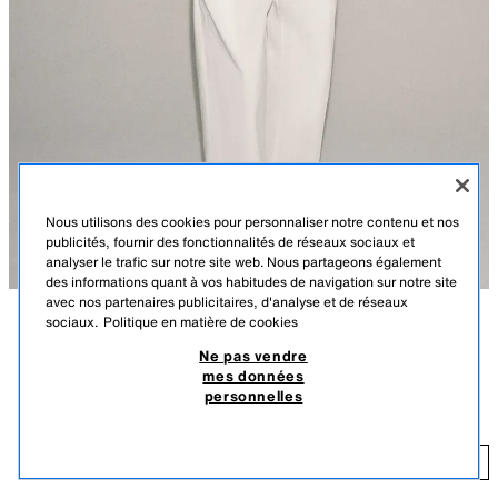
Nous utilisons des cookies pour personnaliser notre contenu et nos
publicités, fournir des fonctionnalités de réseaux sociaux et
analyser le trafic sur notre site web. Nous partageons également
des informations quant à vos habitudes de navigation sur notre site
avec nos partenaires publicitaires, d'analyse et de réseaux
sociaux.
Politique en matière de cookies
DESCRIPTION
COULEUR
DÉTAILS
DIMENSIONS
Ne pas vendre
PULL EN MAILLE FINE À RAYURES AVEC
mes données
Le mannequin mesure : 179 cm
LIN
personnelles
22,95 EUR
Pull en maille fine avec 25 % de lin. Col rond et manches longues.
ÉCRU / ROUGE
3653/007/067
22
AJOUTER