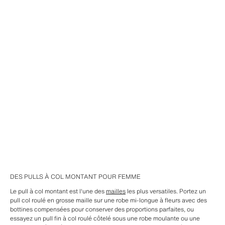
DES PULLS À COL MONTANT POUR FEMME
Le pull à col montant est l'une des
mailles
les plus versatiles. Portez un
pull col roulé en grosse maille sur une robe mi-longue à fleurs avec des
bottines compensées pour conserver des proportions parfaites, ou
essayez un pull fin à col roulé côtelé sous une robe moulante ou une