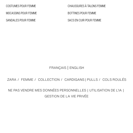
COSTUMES POUR FEMME
CHAUSSURES À TALONS FEMME
MOCASSINS POUR FEMME
BOTTINES POUR FEMME
SANDALES POUR FEMME
SACS EN CUIR POUR FEMME
FRANÇAIS
ENGLISH
ZARA
/
FEMME
/
COLLECTION
/
CARDIGANS | PULLS
/
COLS ROULÉS
NE PAS VENDRE MES DONNÉES PERSONNELLES
UTILISATION DE L’IA
GESTION DE LA VIE PRIVÉE