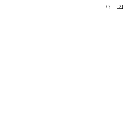
0
NEW
TOP EN MAILLE DOS NU