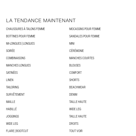
LA TENDANCE MAINTENANT
CHAUSSURES À TALONS FEMME
MOCASSINS POUR FEMME
BOTTINES POUR FEMME
SANDALES POUR FEMME
MI-LONGUES | LONGUES
MINI
SOIRÉE
CÉRÉMONIE
COMBINAISONS
MANCHES COURTES
MANCHES LONGUES
BLOUSES
SATINÉES
COMFORT
LINEN
SHORTS
TAILORING
BEACHWEAR
SURVÊTEMENT
DENIM
MAILLE
TAILLE HAUTE
HABILLÉ
WIDE LEG
JOGGINGS
TAILLE HAUTE
WIDE LEG
DROITS
FLARE | BOOTCUT
TOUT VOIR