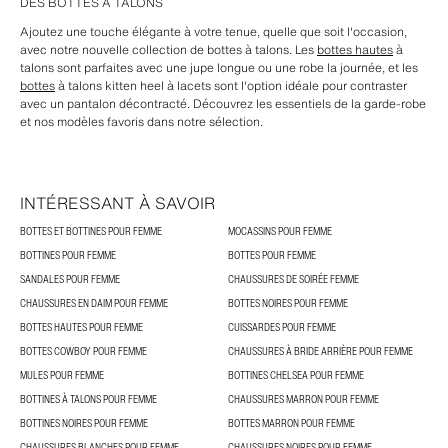
DES BOTTES À TALONS
Ajoutez une touche élégante à votre tenue, quelle que soit l'occasion,
avec notre nouvelle collection de bottes à talons. Les
bottes hautes
à
talons sont parfaites avec une jupe longue ou une robe la journée, et les
bottes
à talons kitten heel à lacets sont l'option idéale pour contraster
avec un pantalon décontracté. Découvrez les essentiels de la garde-robe
et nos modèles favoris dans notre sélection.
INTÉRESSANT À SAVOIR
BOTTES ET BOTTINES POUR FEMME
MOCASSINS POUR FEMME
BOTTINES POUR FEMME
BOTTES POUR FEMME
SANDALES POUR FEMME
CHAUSSURES DE SOIRÉE FEMME
CHAUSSURES EN DAIM POUR FEMME
BOTTES NOIRES POUR FEMME
BOTTES HAUTES POUR FEMME
CUISSARDES POUR FEMME
BOTTES COWBOY POUR FEMME
CHAUSSURES À BRIDE ARRIÈRE POUR FEMME
MULES POUR FEMME
BOTTINES CHELSEA POUR FEMME
BOTTINES À TALONS POUR FEMME
CHAUSSURES MARRON POUR FEMME
BOTTINES NOIRES POUR FEMME
BOTTES MARRON POUR FEMME
CHAUSSURES BLANCHES POUR FEMME
CHAUSSURES NOIRES POUR FEMME