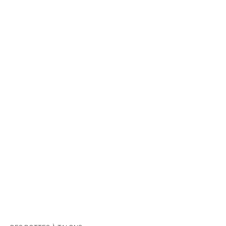
239,00 EUR
239,00 EUR