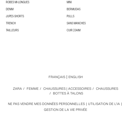
ROBES MI-LONGUES
MINI
DENIM
BERMUDAS
JUPES-SHORTS
PULLS
TRENCH
SANS MANCHES
TAILLEURS
CUIR | DAIM
FRANÇAIS
ENGLISH
ZARA
/
FEMME
/
CHAUSSURES | ACCESSOIRES
/
CHAUSSURES
/
BOTTES À TALONS
NE PAS VENDRE MES DONNÉES PERSONNELLES
UTILISATION DE L’IA
GESTION DE LA VIE PRIVÉE