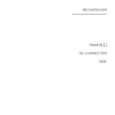
RECHERCHER
0
PANIER
SE CONNECTER
AIDE
STICK SOLAIRE VISAGE SPF50 SUMMER SKIN