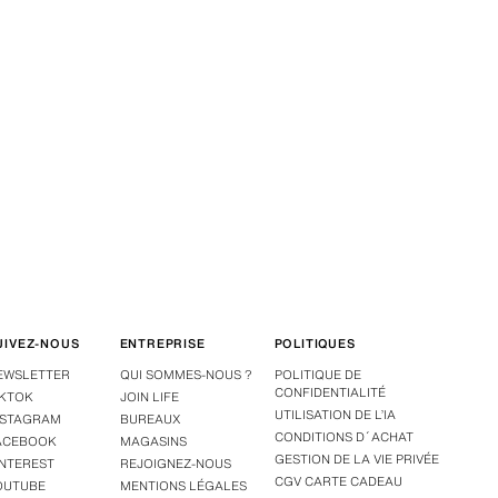
UIVEZ-NOUS
ENTREPRISE
POLITIQUES
EWSLETTER
QUI SOMMES-NOUS ?
POLITIQUE DE
CONFIDENTIALITÉ
IKTOK
JOIN LIFE
UTILISATION DE L’IA
NSTAGRAM
BUREAUX
CONDITIONS D´ACHAT
ACEBOOK
MAGASINS
GESTION DE LA VIE PRIVÉE
INTEREST
REJOIGNEZ-NOUS
CGV CARTE CADEAU
OUTUBE
MENTIONS LÉGALES