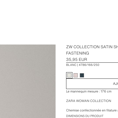
ZW COLLECTION SATIN S
FASTENING
35,95 EUR
BLANC
4786/166/250
AJ
Le mannequin mesure : 176 cm
ZARA WOMAN COLLECTION
Chemise confectionnée en filature 
manches longues avec poignets. Po
DIMENSIONS DU PRODUIT