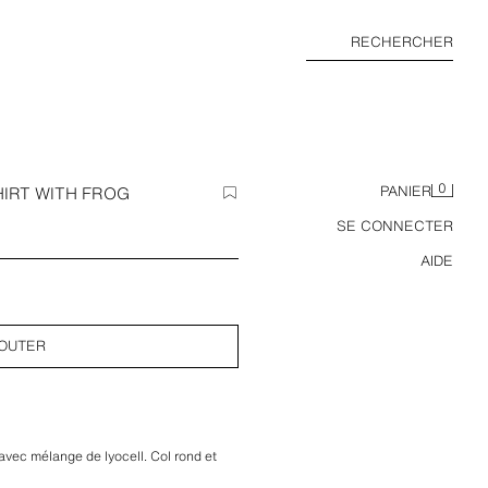
RECHERCHER
0
HIRT WITH FROG
PANIER
SE CONNECTER
AIDE
OUTER
avec mélange de lyocell. Col rond et
ches plaquées. Bas droit. Fermeture