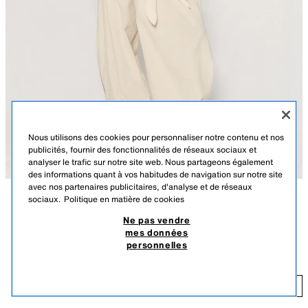
Nous utilisons des cookies pour personnaliser notre contenu et nos
publicités, fournir des fonctionnalités de réseaux sociaux et
analyser le trafic sur notre site web. Nous partageons également
des informations quant à vos habitudes de navigation sur notre site
avec nos partenaires publicitaires, d'analyse et de réseaux
sociaux.
Politique en matière de cookies
DESCRIPTION
DÉTAILS
DIMENSIONS
Ne pas vendre
PEU D’UNITÉS
mes données
Le mannequin mesure : 183 cm
CHEMISE À RAYURES AVEC LACETS
personnelles
35,95 EUR
Chemise avec col à revers et manches longues terminées par des
poignets ajustables avec œillet doré et lacet. Fermeture boutonnée dorée
35
sur le devant.
AJOUTER
BLANC-ORANGE
5029/256/048