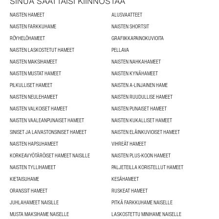
SINUA SAATTAISI KIINNOSTAA
NAISTEN HAMEET
ALUSVAATTEET
NAISTEN FARKKUHAME
NAISTEN SHORTSIT
RÖYHELÖHAMEET
GRAFIIKKAPAINOKUVIOITA
NAISTEN LASKOSTETUT HAMEET
PELLAVA
NAISTEN MAKSIHAMEET
NAISTEN NAHKAHAMEET
NAISTEN MUSTAT HAMEET
NAISTEN KYNÄHAMEET
PILKULLISET HAMEET
NAISTEN A-LINJAINEN HAME
NAISTEN NEULEHAMEET
NAISTEN RUUDULLISE HAMEET
NAISTEN VALKOISET HAMEET
NAISTEN PUNAISET HAMEET
NAISTEN VAALEANPUNAISET HAMEET
NAISTEN KUKALLISET HAMEET
SINISET JA LAIVASTONSINISET HAMEET
NAISTEN ELÄINKUVIOISET HAMEET
NAISTEN HAPSUHAMEET
VIHREÄT HAMEET
KORKEAVYÖTÄRÖISET HAMEET NAISILLE
NAISTEN PLUS-KOON HAMEET
NAISTEN TYLLIHAMEET
PALJETEILLA KORISTELLUT HAMEET
KIETAISUHAME
KESÄHAMEET
ORANSSIT HAMEET
RUSKEAT HAMEET
JUHLAHAMEET NAISILLE
PITKÄ FARKKUHAME NAISELLE
MUSTA MAKSIHAME NAISELLE
LASKOSTETTU MINIHAME NAISELLE