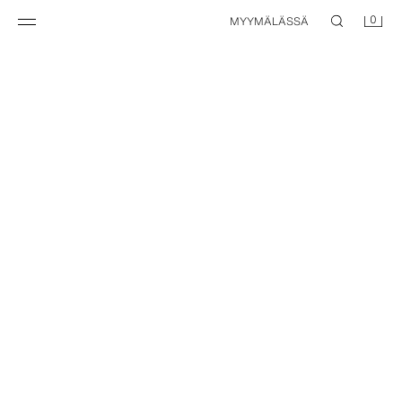
0
MYYMÄLÄSSÄ
NEW
PITSIHELMAINEN HOUSUHAME
SATIININEN YHDISTELMÄMIDIHAME
29,95 EUR