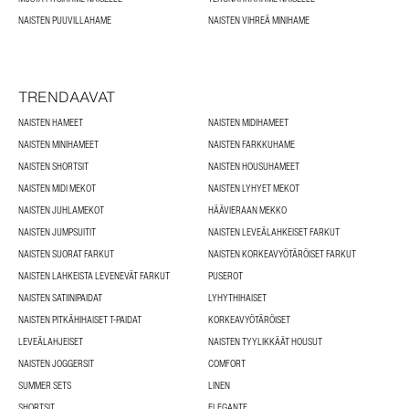
NAISTEN PUUVILLAHAME
NAISTEN VIHREÄ MINIHAME
TRENDAAVAT
NAISTEN HAMEET
NAISTEN MIDIHAMEET
NAISTEN MINIHAMEET
NAISTEN FARKKUHAME
NAISTEN SHORTSIT
NAISTEN HOUSUHAMEET
NAISTEN MIDI MEKOT
NAISTEN LYHYET MEKOT
NAISTEN JUHLAMEKOT
HÄÄVIERAAN MEKKO
NAISTEN JUMPSUITIT
NAISTEN LEVEÄLAHKEISET FARKUT
NAISTEN SUORAT FARKUT
NAISTEN KORKEAVYÖTÄRÖISET FARKUT
NAISTEN LAHKEISTA LEVENEVÄT FARKUT
PUSEROT
NAISTEN SATIINIPAIDAT
LYHYTHIHAISET
NAISTEN PITKÄHIHAISET T-PAIDAT
KORKEAVYÖTÄRÖISET
LEVEÄLAHJEISET
NAISTEN TYYLIKKÄÄT HOUSUT
NAISTEN JOGGERSIT
COMFORT
SUMMER SETS
LINEN
SHORTSIT
ELEGANTE