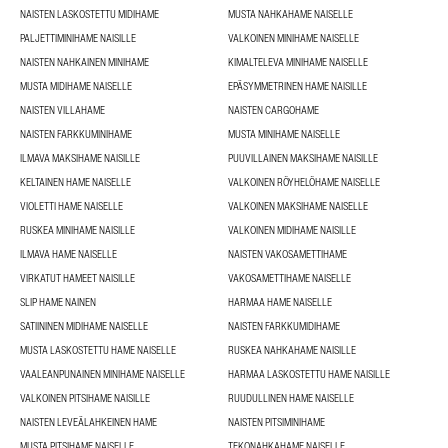
NAISTEN LASKOSTETTU MIDIHAME
MUSTA NAHKAHAME NAISELLE
PALJETTIMINIHAME NAISILLE
VALKOINEN MINIHAME NAISELLE
NAISTEN NAHKAINEN MINIHAME
KIMALTELEVA MINIHAME NAISELLE
MUSTA MIDIHAME NAISELLE
EPÄSYMMETRINEN HAME NAISILLE
NAISTEN VILLAHAME
NAISTEN CARGOHAME
NAISTEN FARKKUMINIHAME
MUSTA MINIHAME NAISELLE
ILMAVA MAKSIHAME NAISILLE
PUUVILLAINEN MAKSIHAME NAISILLE
KELTAINEN HAME NAISELLE
VALKOINEN RÖYHELÖHAME NAISELLE
VIOLETTI HAME NAISELLE
VALKOINEN MAKSIHAME NAISELLE
RUSKEA MINIHAME NAISILLE
VALKOINEN MIDIHAME NAISILLE
ILMAVA HAME NAISELLE
NAISTEN VAKOSAMETTIHAME
VIRKATUT HAMEET NAISILLE
VAKOSAMETTIHAME NAISELLE
SLIP HAME NAINEN
HARMAA HAME NAISELLE
SATIININEN MIDIHAME NAISELLE
NAISTEN FARKKUMIDIHAME
MUSTA LASKOSTETTU HAME NAISELLE
RUSKEA NAHKAHAME NAISILLE
VAALEANPUNAINEN MINIHAME NAISELLE
HARMAA LASKOSTETTU HAME NAISILLE
VALKOINEN PITSIHAME NAISILLE
RUUDULLINEN HAME NAISELLE
NAISTEN LEVEÄLAHKEINEN HAME
NAISTEN PITSIMINIHAME
MUSTA PITSIHAME NAISELLE
TEKONAHKAHAME NAISELLE