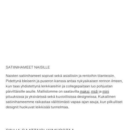
SATIINIHAMEET NAISILLE
Naisten satiinihameet sopivat sekä asiallisiin ja rentoihin tilanteisiin.
Pidettynä bleiserin ja puseron kanssa antaa nykyaikaisen rennon ilmeen,
kun taas yhdistettynä lenkkareihin ja collegepaitaan luo pohjustan
päivittäisille asulle. Mallistomme on saatavilla
maksi
,
midi
ja
mini
pituuksissa ja yksivärissä sekä kuvioillisissa designeissa. Kukallinen
satiinihameemme raikastaa välittömästi vapaa-ajan asuja, kun pilkulliset
designit huokuvat leikkisää tunnelmaa.