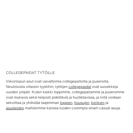
COLLEGEPAIDAT TYTÖILLE
Viikonlopun asut ovat vaivattomia collegepaitoilla ja puseroilla.
Neulotuista villaisiin tyyleihin, tyttöjen
collegepaidat
ovat suosikkeja
vuoden ympäri. Kuten kaikki toppimme, collegepaitamme ja puseromme
ovat mukavia sekä helposti pidettäviä ja huolletavissa, ja niitä voidaan
sekoittaa ja yhdistää laajemman
toppien
,
housujen
,
kenkien
ja
asusteiden
mallistomme kanssa luoden coolimpia smart-casual asuja.