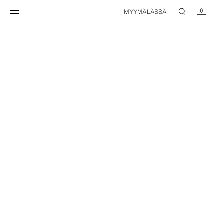
0
MYYMÄLÄSSÄ
NEW
NEW
V-AUKOLLINEN NEULEPUSERO
V-AUKOLLINEN NEULEPUSERO
19,95 EUR
19,95 EUR