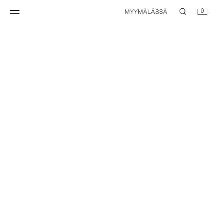
0
MYYMÄLÄSSÄ
PALJETTI-SIIPISVETARI VETOKETJULLA
PALJETTI-SIIPISVETARI VETOKETJULLA
25,95 EUR
25,95 EUR