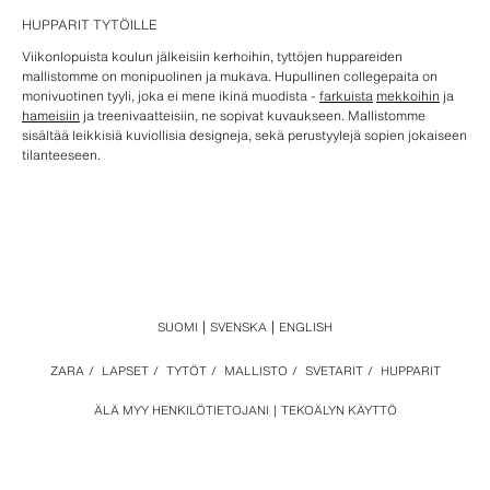
HUPPARIT TYTÖILLE
Viikonlopuista koulun jälkeisiin kerhoihin, tyttöjen huppareiden
mallistomme on monipuolinen ja mukava. Hupullinen collegepaita on
monivuotinen tyyli, joka ei mene ikinä muodista -
farkuista
mekkoihin
ja
hameisiin
ja treenivaatteisiin, ne sopivat kuvaukseen. Mallistomme
sisältää leikkisiä kuviollisia designeja, sekä perustyylejä sopien jokaiseen
tilanteeseen.
SUOMI
SVENSKA
ENGLISH
ZARA
/
LAPSET
/
TYTÖT
/
MALLISTO
/
SVETARIT
/
HUPPARIT
ÄLÄ MYY HENKILÖTIETOJANI
TEKOÄLYN KÄYTTÖ