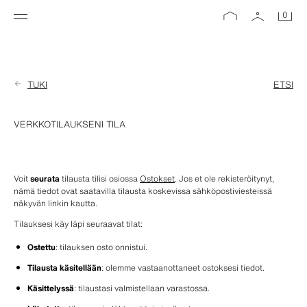
0
TUKI
ETSI
VERKKOTILAUKSENI TILA
Voit 
seurata
 tilausta tilisi osiossa 
Ostokset
. Jos et ole rekisteröitynyt, 
nämä tiedot ovat saatavilla tilausta koskevissa sähköpostiviesteissä 
näkyvän linkin kautta.
Tilauksesi käy läpi seuraavat tilat:
Ostettu
: tilauksen osto onnistui.
Tilausta käsitellään
: olemme vastaanottaneet ostoksesi tiedot.
Käsittelyssä
: tilaustasi valmistellaan varastossa.