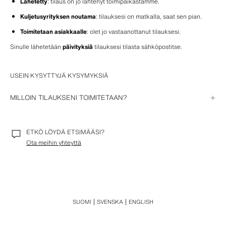
Lähetetty
: tilaus on jo lähtenyt toimipaikastamme.
Kuljetusyrityksen noutama
: tilauksesi on matkalla, saat sen pian.
Toimitetaan asiakkaalle
: olet jo vastaanottanut tilauksesi.
Sinulle lähetetään 
päivityksiä
 tilauksesi tilasta sähköpostitse.
USEIN KYSYTTYJÄ KYSYMYKSIÄ
MILLOIN TILAUKSENI TOIMITETAAN?
Tilauksen yhteydessä ilmoitamme sinulle arvioidun toimituspäivän. Sitten 
voit seurata sitä 
omalta tililtäsi
 tai, jos olet suorittanut ostoksen vieraana, 
missä tahansa sähköpostitse sinulle lähettämässämme ostokseesi 
ETKÖ LÖYDÄ ETSIMÄÄSI?
liittyvässä viestissä olevan linkin kautta.
Ota meihin yhteyttä
SUOMI
SVENSKA
ENGLISH