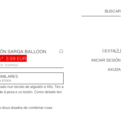
BUSCAR
0
LÓN SARGA BALLOON
CESTA
%*
3.99 EUR
INICIAR SESIÓN
DE TEMPADA
AXUDA
IMILARES
N STOCK
ado nun tecido de algodón e liño. Ten a
de á peza e un botón. Como detalle ten
.
os dous doados de combinar coas
endámoslle que se guíe polo noso
 en contacto connosco, estaremos