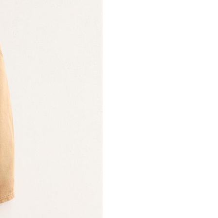
encantados de proporcionarlle as m