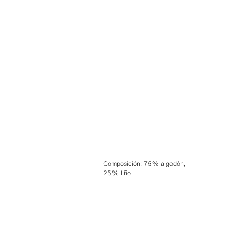
Composición
:
75% algodón,
25% liño