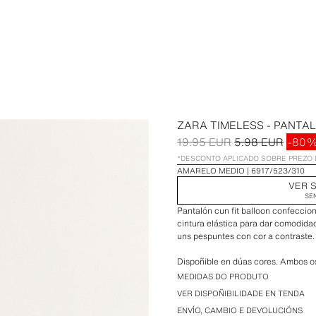
ZARA TIMELESS - PANTA
19.95 EUR
5.98 EUR
-80
*DESCONTO APLICADO SOBRE PREZO 
AMARELO MEDIO
6917/523/310
VER S
SE
Pantalón cun fit balloon confeccion
cintura elástica para dar comodida
uns pespuntes con cor a contraste
Dispoñible en dúas cores. Ambos 
camisetas desta mesma colección.
MEDIDAS DO PRODUTO
VER DISPOÑIBILIDADE EN TENDA
Se non está seguro do talle, recom
ENVÍO, CAMBIO E DEVOLUCIÓNS
asistente de talles ou que se poña